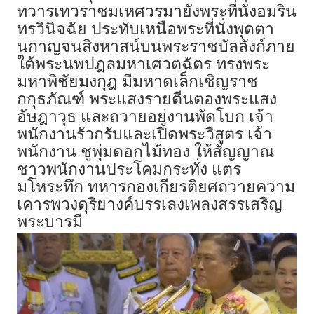
ทวารเทวราชมเหศวรมายังพระที่นั่งอมริน
ทรวินิจฉัย ประทับเหนือพระที่นั่งพุดตา
นกาญจนสิงหาสน์บนพระราชบัลลังก์ภาย
ใต้พระนพปฎลมหาเศวตฉัตร ทรงพระ
มหาพิชัยมงกุฎ มีมหาดเล็กเชิญราช
กกุธภัณฑ์ พระแสงรายตีนตองพระแสง
อัษฎาวุธ และถวายอยู่งานพัดโบก เจ้า
พนักงานรัวกรับและเปิดพระวิสูตร เจ้า
พนักงาน ชูพุ่มดอกไม้ทอง ให้สัญญาณ
ชาวพนักงานประโคมกระทั่ง แตร
มโหระทึก ทหารกองเกียรติยศถวายความ
เคารพวงดุริยางค์บรรเลงเพลงสรรเสริญ
พระบารมี