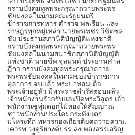
เอก ประยุทธ์ จันทร์โอชา นายกรัฐมนตรี
กราบบังคมทูลพระกรุณาถวายพระพร
ชัยมงคลในนามคณะรัฐมนตรี
ข้าราชการทหาร ตำรวจ พลเรือน และ
ราษฎรทุกหมู่เหล่า นายพรเพชร วิชิตชล
ชัย ประธานสภานิติบัญญัติแห่งชาติ
กราบบังคมทูลพระกรุณาถวายพระพร
ชัยมงคลในนามสมาชิกสภานิติบัญญัติ
แห่งชาติ นายชีพ จุลมนต์ ประธานศาล
ฎีกา กราบบังคมทูลพระกรุณาถวาย
พระพรชัยมงคลในนามของข้าราชการ
ตุลาการ จบแล้ว พระบาทสมเด็จ
พระเจ้าอยู่หัว มีพระราชดำรัสตอบแล้ว
เจ้าพนักงานรัวกรับและปิดพระวิสูตร เจ้า
พนักงานชูพุ่มดอกไม้ทองให้สัญญาณ
ชาวพนักงานประโคมกระทั่งแตร
มโหระทึก ทหารกองเกียรติยศถวายความ
เคารพ วงดุริยางค์บรรเลงเพลงสรรเสริญ