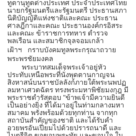
ทูตานุทูตต่างประเทศ ประจำประเทศไทย
นายกรัฐมนตรีและรัฐมนตรี ประธานสภา
นิติบัญญัติแห่งชาติและคณะ ประธาน
ศาลฎีกาและคณะ ประธานองค์กรอิสระ
และคณะ ข้าราชการทหาร ตำรวจ
พลเรือน และสมาชิกจุลจอมเกล้า
เฝ้าฯ
กราบบังคมทูลพระกรุณาถวาย
พระพรชัยมงคล
พระบาทสมเด็จพระเจ้าอยู่หัว
ประทับเหนือพระที่นั่งพุดตานกาญจน
สิงหาสน์บนราชบัลลังก์ภายใต้พระนพปฏ
ลมหาเศวตฉัตร ทรงพระมหาพิชัยมงกุฎ มี
พระราชดำรัสตอบ "ข้าพเจ้ามีความยินดี
เป็นอย่างยิ่ง ที่ได้มาอยู่ในท่ามกลางมหา
สมาคม พรั่งพร้อมด้วยทุกท่าน จากทุก
สถาบันสำคัญของชาติ และได้รับคำ
อวยพรอันเปี่ยมไปด้วยปรารถนาดี และ
ไมตรีจิต ขอขอบพระทัย และขอบใจ ใน