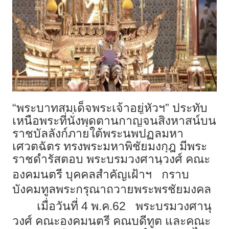
“พระบาทสมเด็จพระเจ้าอยู่หัวฯ” ประทับ
เหนือพระที่นั่งพุดตานกาญจนสิงหาสน์บน
ราชบัลลังก์ภายใต้พระนพปฏลมหา
เศวตฉัตร ทรงพระมหาพิชัยมงกุฎ มีพระ
ราชดำรัสตอบ พระบรมวงศานุวงศ์ คณะ
องคมนตรี บุคคลสำคัญเฝ้าฯ
กราบ
บังคมทูลพระกรุณาถวายพระพรชัยมงคล
เมื่อวันที่ 4 พ.ค.62
พระบรมวงศานุ
วงศ์ คณะองคมนตรี คณบดีทูต และคณะ