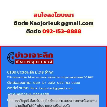
สนใจลงโฆษณา
ติดต่อ Kaojorleuk@gmail.com
ติดต่อ
092-153-8888
บริษัท ข่าวเจาะลึก มีเดีย จำกัด
129 ซอยลาซาล 24 แขวงบางนา เขตบางนา กรุงเทพมหานคร 10260
ติดต่อสอบถาม :
089-127-3012 , 092-153-8888
ติดต่อโฆษณา
อีเมล์ :
kaojorleuk@gmail.com
www.kaojorleuk-media.com
นายกรธนพล วิลัยเลิศ
บรรณาธิการบริหาร
เราใช้คุกกี้เพื่อปรับปรุงไซต์ของเราและประสบการณ์ของคุณ
อ่านเพิ่มเติมได้ที่
นโยบายความเป็นส่วนตัว