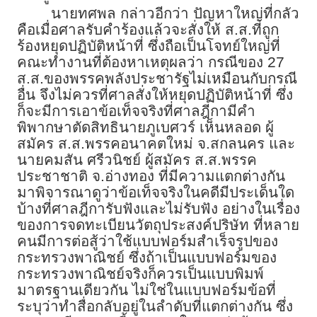
นายทศพล กล่าวอีกว่า ปัญหาใหญ่ที่กลัว
คือเมื่อศาลรับคำร้องแล้วจะสั่งให้ ส.ส.ที่ถูก
ร้องหยุดปฏิบัติหน้าที่ ซึ่งถือเป็นโจทย์ใหญ่ที่
คณะทำงานที่ต้องหาเหตุผลว่า กรณีของ 27
ส.ส.ของพรรคพลังประชารัฐไม่เหมือนกับกรณี
อื่น จึงไม่ควรที่ศาลสั่งให้หยุดปฏิบัติหน้าที่ ซึ่ง
ก็จะมีการเอาข้อเท็จจริงที่ศาลฎีกามีคำ
พิพากษาตัดสิทธินายภูเบศวร์ เห็นหลอด ผู้
สมัคร ส.ส.พรรคอนาคตใหม่ จ.สกลนคร และ
นายคมสัน ศรีวนิชย์ ผู้สมัคร ส.ส.พรรค
ประชาชาติ จ.อ่างทอง ที่มีความแตกต่างกัน
มาพิจารณาดูว่าข้อเท็จจริงในคดีมีประเด็นใด
บ้างที่ศาลฎีการับฟังและไม่รับฟัง อย่างในเรื่อง
ของการจดทะเบียนวัตถุประสงค์ปริษัท ที่หลาย
คนมีการต่อสู้ว่าใช้แบบฟอร์มสำเร็จรูปของ
กระทรวงพาณิชย์ ซึ่งถ้าเป็นแบบฟอร์มของ
กระทรวงพาณิชย์จริงก็ควรเป็นแบบพิมพ์
มาตรฐานเดียวกัน ไม่ใช่ในแบบฟอร์มข้อที่
ระบุว่าทำสื่อกลับอยู่ในลำดับที่แตกต่างกัน ซึ่ง