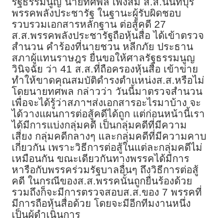
รัฐธรรมนูญ นายทศพล เพ็งส้ม ส.ส.นนทบุรี
พรรคพลังประชารัฐ ในฐานะผู้รับผิดชอบ
รวบรวมเอกสารหลักฐาน ต่อสู้คดี 27
ส.ส.พรรคพลังประชารัฐถือหุ้นสื่อ ได้เข้าตรวจ
สำนวน คำร้องที่นายชวน หลีกภัย ประธาน
สภาผู้แทนราษฎร ยื่นขอให้ศาลรัฐธรรมนูญ
วินิจฉัย ว่า 41 ส.ส.ที่ถือครองหุ้นสื่อ เข้าข่าย
ทำให้ขาดคุณสมบัติดำรงตำแหน่งส.ส.หรือไม่
โดยนายทศพล กล่าวว่า วันนี้มาตรวจสำนวน
เพื่อจะได้รู้ว่าสภาฯส่งเอกสารอะไรมาบ้าง จะ
ได้วางแผนการต่อสู้คดีได้ถูก แต่ก่อนหน้านี้เรา
ได้มีการแบ่งกลุ่มคดี เป็นกลุ่มคดีที่มีความ
เสี่ยง กลุ่มคดีกลางๆ และกลุ่มคดีที่มีความคาบ
เกี่ยวกัน เพราะวิธีการต่อสู้ในแต่ละกลุ่มคดีไม่
เหมือนกัน ขณะเดียวกันทางพรรคได้มีการ
หารือกับพรรคร่วมรัฐบาลอื่นๆ ถึงวิธีการต่อสู้
คดี ในกรณีของส.ส.พรรคนั้นถูกยื่นร้องด้วย
รวมถึงก็จะมีการตรวจสอบส.ส.ของ 7 พรรคที่
มีการถือหุ้นสื่อด้วย โดยจะมีอีกทีมงานหนึ่ง
เป็นผู้ดำเนินการ