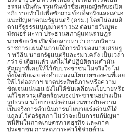
ธรรม เป็นต้น ร่วมกันเข้าชื่อเสนอญัตติขอเปิด
อภิปรายทั่วไปเพื่อซักถามข้อเท็จจริงและเสนอ
แนะปัญหาคณะรัฐมนตรี (ครม.) โดยไม่ลงมติ
ตามรัฐธรรมนูญมาตรา 152 ต่อนายวันมูหะ
มัดนอร์ มะทา ประธานสภาผู้แทนราษฎร
นายชัยธวัช เปิดข้อกล่าวหาว่า การบริหาร
ราชการแผ่นดินภายใต้การนำของนายเศรษฐ
า ทวีสิน นายกรัฐมนตรีและรมว.คลัง เป็นเวลา
กว่า 6 เดือนแล้ว แต่ไม่ได้ปฏิบัติตามคำมั่น
สัญญาที่เคยให้ไว้กับประชาชน ไม่จริงใจ ไม่
ตั้งใจเพิกเฉย ต่อคำแถลงนโยบายของคนที่เคย
ให้ไว้ต่อสภาฯ ขาดประสิทธิภาพหรือความ
ชัดเจนแน่นอน ยังไม่ได้ขับเคลื่อนนโยบายหรือ
แก้ไขความเดือดร้อนของประชาชนอย่างเป็น
รูปธรรม นโยบายเร่งด่วนสวนทางกับความ
เป็นจริงการดำเนินการนโยบายเร่งด่วนที่ได้
แถลงไว้ต่อรัฐสภา ไม่ว่าจะเป็นการแก้ปัญหา
หนี้สินในภาคเกษตรภาคธุรกิจ และภาค
ประชาชน การลดภาระค่าใช้จ่ายด้าน