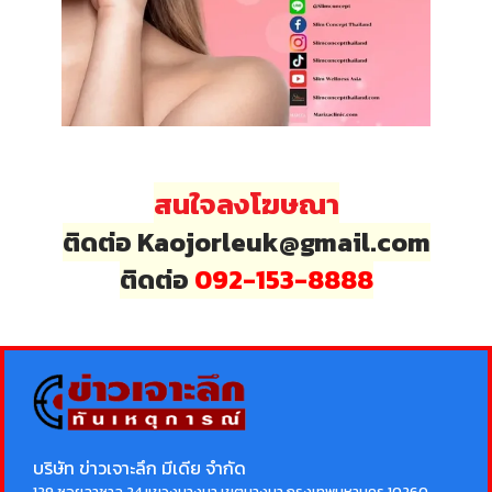
สนใจลงโฆษณา
ติดต่อ Kaojorleuk@gmail.com
ติดต่อ
092-153-8888
บริษัท ข่าวเจาะลึก มีเดีย จำกัด
129 ซอยลาซาล 24 แขวงบางนา เขตบางนา กรุงเทพมหานคร 10260