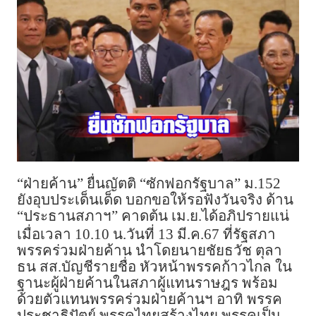
“ฝ่ายค้าน” ยื่นญัตติ “ซักฟอกรัฐบาล” ม.152
ยังอุบประเด็นเด็ด บอกขอให้รอฟังวันจริง ด้าน
“ประธานสภาฯ” คาดต้น เม.ย.ได้อภิปรายแน่
เมื่อเวลา 10.10 น.วันที่ 13 มี.ค.67 ที่รัฐสภา
พรรคร่วมฝ่ายค้าน นำโดยนายชัยธวัช ตุลา
ธน สส.บัญชีรายชื่อ หัวหน้าพรรคก้าวไกล ใน
ฐานะผู้ฝ่ายค้านในสภาผู้แทนราษฎร พร้อม
ด้วยตัวแทนพรรคร่วมฝ่ายค้านฯ อาทิ พรรค
ประชาธิปัตย์ พรรคไทยสร้างไทย พรรคเป็น