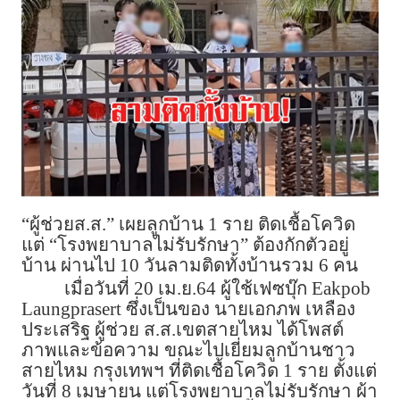
“ผู้ช่วยส.ส.” เผยลูกบ้าน 1 ราย ติดเชื้อโควิด
แต่ “โรงพยาบาลไม่รับรักษา” ต้องกักตัวอยู่
บ้าน ผ่านไป 10 วันลามติดทั้งบ้านรวม 6 คน
เมื่อวันที่ 20 เม.ย.64 ผู้ใช้เฟซบุ๊ก Eakpob
Laungprasert ซึ่งเป็นของ นายเอกภพ เหลือง
ประเสริฐ ผู้ช่วย ส.ส.เขตสายไหม ได้โพสต์
ภาพและข้อความ ขณะไปเยี่ยมลูกบ้านชาว
สายไหม กรุงเทพฯ ที่ติดเชื้อโควิด 1 ราย ตั้งแต่
วันที่ 8 เมษายน แต่โรงพยาบาลไม่รับรักษา ผ้า