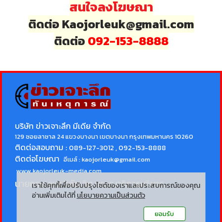
สนใจลงโฆษณา
ติดต่อ Kaojorleuk@gmail.com
ติดต่อ
092-153-8888
บริษัท ข่าวเจาะลึก มีเดีย จำกัด
129 ซอยลาซาล 24 แขวงบางนา เขตบางนา กรุงเทพมหานคร 10260
ติดต่อสอบถาม :
089-127-3012 , 092-153-8888
ติดต่อโฆษณา
อีเมล์ :
kaojorleuk@gmail.com
www.kaojorleuk-media.com
นายกรธนพล วิลัยเลิศ
บรรณาธิการบริหาร
เราใช้คุกกี้เพื่อปรับปรุงไซต์ของเราและประสบการณ์ของคุณ
อ่านเพิ่มเติมได้ที่
นโยบายความเป็นส่วนตัว
ยอมรับ