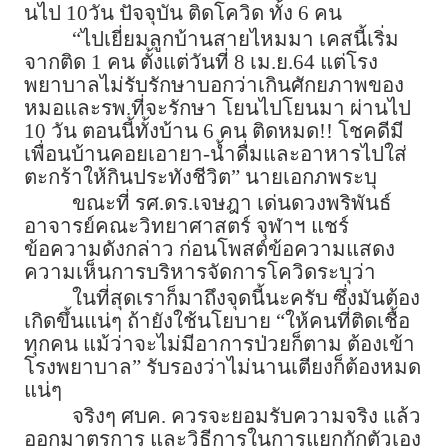
นไป 10วัน ปัจจุบัน ติดโควิด ทั้ง 6 คน
“ไปเยี่ยมลูกบ้านสายไหมมา เคสนี้เริ่ม
จากติด 1 คน ตั้งแต่วันที่ 8 เม.ย.64 แต่โรง
พยาบาลไม่รับรักษาบอกว่าเกินศักยภาพของ
หมอและรพ.ที่จะรักษา โยนไปโยนมา ผ่านไป
10 วัน ตอนนี้ทั้งบ้าน 6 คน ติดหมด!! โชคดีมี
เพื่อนบ้านคอยเอายา-น้ำดื่มและอาหารไปใส่
ตะกร้าให้กินประทังชีวิต” นายเอกภพระบุ
ขณะที่ รศ.ดร.เจษฎา เด่นดวงพริพันธ์
อาจารย์คณะวิทยาศาสตร์ จุฬาฯ แชร์
ข้อความดังกล่าว ก่อนโพสต์ข้อความแสดง
ความเห็นการบริหารจัดการโควิดระบุว่า
ในที่สุดเราก็มาถึงจุดนี้นะครับ ซึ่งมันต้อง
เกิดขึ้นแน่ๆ ถ้ายังใช้นโยบาย “ให้คนที่ติดเชื้อ
ทุกคน แม้ว่าจะไม่มีอาการป่วยก็ตาม ต้องเข้า
โรงพยาบาล” รับรองว่าไม่นานเตียงก็ต้องหมด
แน่ๆ
จริงๆ ศบค. ควรจะยอมรับความจริง แล้ว
ออกมาตรการ และวิธีการในการแยกกักตัวเอง