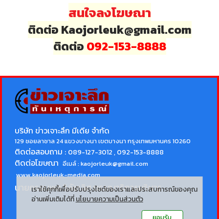
สนใจลงโฆษณา
ติดต่อ Kaojorleuk@gmail.com
ติดต่อ
092-153-8888
บริษัท ข่าวเจาะลึก มีเดีย จำกัด
129 ซอยลาซาล 24 แขวงบางนา เขตบางนา กรุงเทพมหานคร 10260
ติดต่อสอบถาม :
089-127-3012 , 092-153-8888
ติดต่อโฆษณา
อีเมล์ :
kaojorleuk@gmail.com
www.kaojorleuk-media.com
นายกรธนพล วิลัยเลิศ
บรรณาธิการบริหาร
เราใช้คุกกี้เพื่อปรับปรุงไซต์ของเราและประสบการณ์ของคุณ
อ่านเพิ่มเติมได้ที่
นโยบายความเป็นส่วนตัว
ยอมรับ