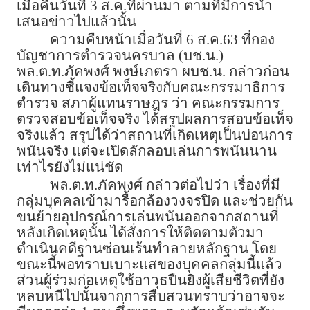
เมื่อคืนวันที่ 3 ส.ค.ที่ผ่านมา ตามที่มีการนำ
เสนอข่าวไปแล้วนั้น
ความคืบหน้าเมื่อวันที่ 6 ส.ค.63 ที่กอง
บัญชาการตำรวจนครบาล (บช.น.)​
พล.ต.ท.ภัคพงศ์ พงษ์เภตรา ผบช.น. กล่าวก่อน
เดินทางชี้แจงข้อเท็จจริงกับคณะกรรมาธิการ
ตำรวจ สภาผู้แทนราษฎร ว่า คณะกรรมการ
ตรวจสอบข้อเท็จจริง ได้สรุปผลการสอบข้อเท็จ
จริงแล้ว สรุปได้ว่าสถานที่เกิดเหตุเป็นบ่อนการ
พนันจริง แต่จะเปิดลักลอบเล่นการพนันนาน
เท่าไรยังไม่แน่ชัด
พล.ต.ท.ภัคพงศ์ กล่าวต่อไปว่า เรื่องที่มี
กลุ่มบุคคลเข้ามารื้อกล้องวงจรปิด และช่วยกัน
ขนย้ายอุปกรณ์การเล่นพนันออกจากสถานที่
หลังเกิดเหตุนั้น ได้สั่งการให้ติดตามตัวมา
ดำเนินคดีฐานซ่อนเร้นทำลายหลักฐาน โดย
ขณะนี้พอทราบเบาะแสของบุคคลกลุ่มนี้แล้ว
ส่วนผู้ร่วมก่อเหตุใช้อาวุธปืนยิงผู้เสียชีวิตที่ยัง
หลบหนีไปนั้นจากการสืบสวนทราบว่าอาจจะ