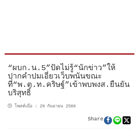
“ผบก.น.5”ปัดไม่รู้“นักข่าว”ให้
ปากคำปมเอี่ยวเว็บพนันขณะ
ที่“พ.ต.ท.คริษฐ์”เข้าพบพงส.ยืนยัน
บริสุทธิ์
โพสต์เมื่อ
:
29 กันยายน 2566
Share