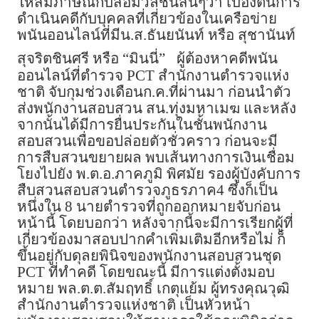
ให้สัมภาษณ์กับสื่อมวลชนสั้นๆว่า เบื้องต้นการ
ดำเนินคดีกับบุคคลที่เกี่ยวข้องในเครือข่าย
พนันออนไลน์ที่มีน.ส.ธันยนันท์ หรือ สุชานันท์
สุจริตชินศรี หรือ “มินนี่”
ผู้ต้องหาคดีพนัน
ออนไลน์ที่ตำรวจ PCT สำนักงานตำรวจแห่ง
ชาติ จับกุมช่วงเดือนก.ค.ที่ผ่านมา ก่อนนำตัว
ส่งพนักงานสอบสวน สน.ทุ่งมหาเมฆ และหลัง
จากนั้นได้มีการยื่นประกันในชั้นพนักงาน
สอบสวนเพื่อขอปล่อยตัวชั่วคราว ก่อนจะมี
การสืบสวนขยายผล พบเส้นทางการเงินเชื่อม
โยงไปยัง พ.ต.อ.ภาคภูมิ พิศมัย รองผู้บังคับการ
สืบสวนสอบสวนตำรวจภูธรภาค4 ซึ่งก็เป็น
หนึ่งใน 8 นายตำรวจที่ถูกออกหมายจับก่อน
หน้านี้ โดยบอกว่า หลังจากนี้จะมีการเรียกผู้ที่
เกี่ยวข้องมาสอบปากคำเพิ่มเติมอีกหรือไม่ ก็
ขึ้นอยู่กับดุลยพินิจของพนักงานสอบสวนชุด
PCT ที่ทำคดี โดยขณะนี้ มีการแต่งตั้งมอบ
หมาย พล.ต.ต.สัมฤทธิ์ เกตุแย้ม ผู้ทรงคุณวุฒิ
สำนักงานตำรวจแห่งชาติ เป็นหัวหน้า