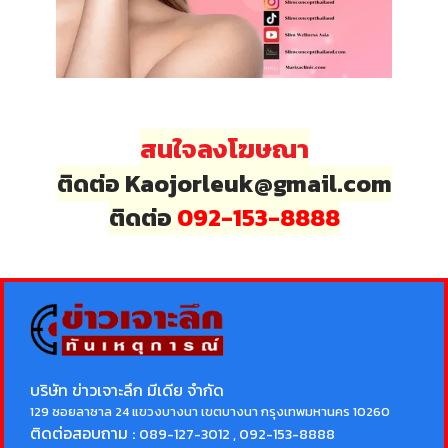
สนใจลงโฆษณา
ติดต่อ Kaojorleuk@gmail.com
ติดต่อ
092-153-8888
บริษัท ข่าวเจาะลึก มีเดีย จำกัด
129 ซอยลาซาล 24 แขวงบางนา เขตบางนา กรุงเทพมหานคร 10260
ติดต่อสอบถาม :
089-127-3012 , 092-153-8888