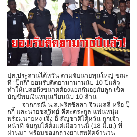
ปส.ประสานไต้หวัน ตามจับนายทุนใหญ่ ขณะ
ที่ “ปุ๊กกี้” ยอมรับติดยามานานนับ 10 ปีแล้ว
ทำให้เบลอถึงขนาดต้องแยกกันอยู่กับลูก เช็ค
บัญชีพบเงินหมุนเวียนนับ 10 ล้าน
จากกรณี น.ส.พริสซิลลา จิวเมลลี่ หรือ ปุ๊
กกี้ และนายชลวิทย์ คีตะตระกูล แฟนหนุ่ม
พร้อมนายหง เจิ้ง อี้ สัญชาติไต้หวัน ถูกเจ้า
หน้าที่ จับกุมได้ตั้งแต่เมื่อวานนี้ (18 มิ.ย.) ที่
ผ่านมา พร้อมของกลางยาเสพติดจำนวน