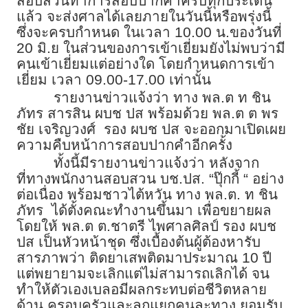
สอบสวนทำการสอบปากคำครบทุกประเด็น
แล้ว จะส่งศาลได้เลยภายในวันนี้หรือพรุ่งนี้
ซึ่งจะครบกำหนด ในเวลา 10.00 น.ของวันที่
20 มิ.ย ในส่วนของการเข้าเยี่ยมยังไม่พบว่ามี
คนเข้าเยี่ยมแต่อย่างใด โดยกำหนดการเข้า
เยี่ยม เวลา 09.00-17.00 เท่านั้น
รายงานข่าวแจ้งว่า ทาง พล.ต ท ชิน
ภัทร สารสิน ผบช ปส พร้อมด้วย พล.ต ต พร
ชัย เจริญวงศ์ รอง ผบช ปส จะออกมาเปิดเผย
ความคืบหน้าการสอบปากคำอีกครั้ง
ทั้งนี้มีรายงานข่าวแจ้งว่า หลังจาก
ที่ทางพนักงานสอบสวน บช.ปส. “ปุ๊กกี้ “ อย่าง
ต่อเนื่อง พร้อมชาวไต้หวัน ทาง พล.ต. ท ชิน
ภัทร ได้ตั้งคณะทำงานขึ้นมา เพื่อขยายผล
โดยให้ พล.ต ต.ชาตรี ไพศาลศิลป์ รอง ผบช
ปส เป็นหัวหน้าชุด ซึ่งเบื้องต้นผู้ต้องหารับ
สารภาพว่า ติดยาเสพติดมาประมาณ 10 ปี
แต่พยายามจะเลิกแต่ไม่สามารถเลิกได้ จน
ทำให้ตัวเองเบลอมีผลกระทบต่อชีวิตหลาย
ด้าน ครอบครัวและลูกแยกคนละทาง ยอมรับ