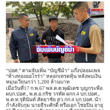
“ปอศ.” ตามจับเพิ่ม “บัญชีม้า” แก๊งปลอมเพจ
“ห้างทองออโรร่า” หลอกเทรดหุ้น หลังพบเงิน
หมุนเวียนกว่า 1,200 ล้านบาท
เมื่อวันที่17 ก.พ.67 พล.ต.ต.พุฒิเดช บุญกระพือ
ผบก.ปอศ., พ.ต.อ.กริช วรทัต ผกก.4 บก.ปอศ.,
พ.ต.ท.รุตินันท์ สัตยาชัย สว.กก.4 บก.ปอศ. นำ
กำลังจับกุม นายธีระศักดิ์ หรือเอก ไชยปิน อายุ