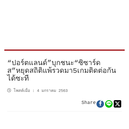
“ปอร์ตแลนด์”บุกชนะ“ซิซาร์ด
ส”หยุดสถิติแพ้รวดมา5เกมติดต่อกัน
ได้ซะที
โพสต์เมื่อ
:
4 มกราคม 2563
Share