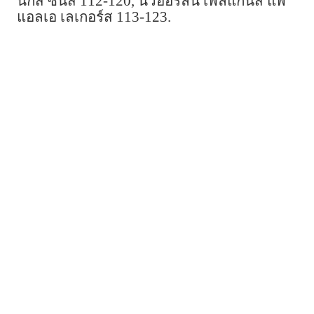
นิกส์ ซันส์ 112-120, นิวออร์ลีน เพลิแกนส์ แพ้
แอลเอ เลเกอร์ส 113-123.