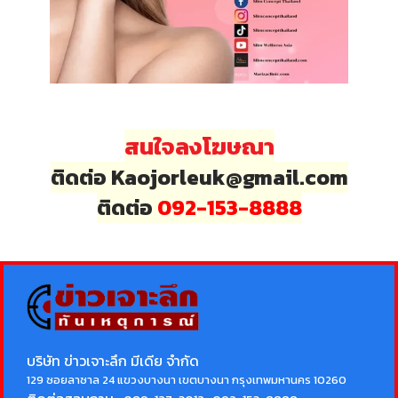
สนใจลงโฆษณา
ติดต่อ Kaojorleuk@gmail.com
ติดต่อ
092-153-8888
บริษัท ข่าวเจาะลึก มีเดีย จำกัด
129 ซอยลาซาล 24 แขวงบางนา เขตบางนา กรุงเทพมหานคร 10260