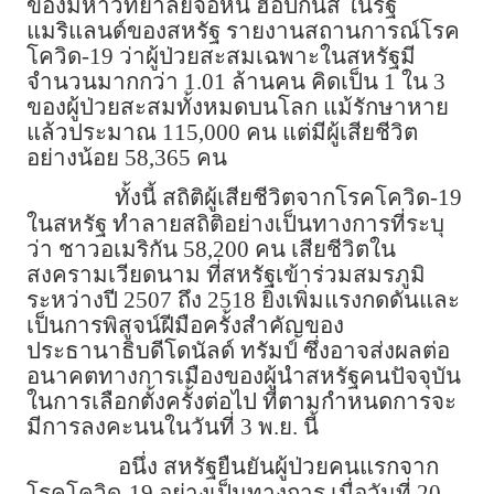
ของมหาวิทยาลัยจอห์น ฮอปกินส์ ในรัฐ
แมริแลนด์ของสหรัฐ รายงานสถานการณ์โรค
โควิด-19 ว่าผู้ป่วยสะสมเฉพาะในสหรัฐมี
จำนวนมากกว่า 1.01 ล้านคน คิดเป็น 1 ใน 3
ของผู้ป่วยสะสมทั้งหมดบนโลก แม้รักษาหาย
แล้วประมาณ 115,000 คน แต่มีผู้เสียชีวิต
อย่างน้อย 58,365 คน
ทั้งนี้ สถิติผู้เสียชีวิตจากโรคโควิด-19
ในสหรัฐ ทำลายสถิติอย่างเป็นทางการที่ระบุ
ว่า ชาวอเมริกัน 58,200 คน เสียชีวิตใน
สงครามเวียดนาม ที่สหรัฐเข้าร่วมสมรภูมิ
ระหว่างปี 2507 ถึง 2518 ยิ่งเพิ่มแรงกดดันและ
เป็นการพิสูจน์ฝีมือครั้งสำคัญของ
ประธานาธิบดีโดนัลด์ ทรัมป์ ซึ่งอาจส่งผลต่อ
อนาคตทางการเมืองของผู้นำสหรัฐคนปัจจุบัน
ในการเลือกตั้งครั้งต่อไป ที่ตามกำหนดการจะ
มีการลงคะนนในวันที่ 3 พ.ย. นี้
อนึ่ง สหรัฐยืนยันผู้ป่วยคนแรกจาก
โรคโควิด-19 อย่างเป็นทางการ เมื่อวันที่ 20