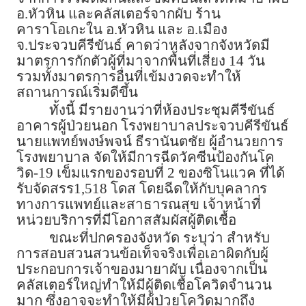
อ.หัวหิน และคลัสเตอร์จากผับ ร้าน
คาราโอเกะใน อ.หัวหิน และ อ.เมือง
จ.ประจวบคีรีขันธ์ คาดว่าหลังจากจังหวัดมี
มาตรการกักตัวผู้ที่มาจากพื้นที่เสี่ยง 14 วัน
รวมทั้งมาตรการอื่นที่เข้มงวดจะทำให้
สถานการณ์เริ่มดีขึ้น
ทั้งนี้ มีรายงานว่าที่ห้องประชุมคีรีขันธ์
อาคารผู้ป่วยนอก โรงพยาบาลประจวบคีรีขันธ์
นายแพทย์พงษ์พจน์ ธีรานันตชัย ผู้อำนวยการ
โรงพยาบาล จัดให้มีการฉีดวัคซีนป้องกันโค
วิด-19 เข็มแรกของรอบที่ 2 ของซิโนแวค ที่ได้
รับจัดสรร1,518 โดส โดยฉีดให้กับบุคลากร
ทางการแพทย์และสาธารณสุข เจ้าหน้าที่
หน่วยบริการที่มีโอกาสสัมผัสผู้ติดเชื้อ
ขณะที่ปกครองจังหวัด ระบุว่า สำหรับ
การสอบสวนสวนข้อเท็จจริงเพื่อเอาผิดกับผู้
ประกอบการเจ้าของมายาผับ เนื่องจากเป็น
คลัสเตอร์ใหญ่ทำให้มีผู้ติดเชื้อโควิดจำนวน
มาก ซึ่งอาจจะทำให้มีผู้ป่วยโควิดมากถึง