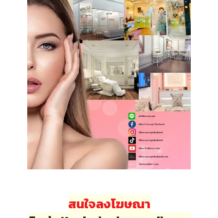
สนใจลงโฆษณา