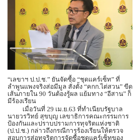
“เลขาฯ ป.ป.ช.” ยันจัดซื้อ “ชุดแคร์เซ็ท” ที่
ลำพูนแพงจริงส่อมีมูล สั่งตั้ง “คกก.ไต่สวน” ขีด
เส้นภายใน 90 วันต้องรู้ผล แย้มทาง “อีสาน” ก็
มีร้องเรียน
เมื่อวันที่ 29 เม.ย.63 ที่ทำเนียบรัฐบาล
นายวรวิทย์ สุขบุญ เลขาธิการคณะกรรมการ
ป้องกันและปราบปรามการทุจริตแห่งชาติ
(ป.ป.ช.) กล่าวถึงกรณีการร้องเรียนให้ตรวจ
สอบการส่อทุจริตการจัดซื้อชุดแคร์เซ็ทของ