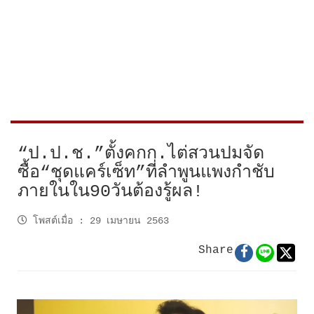
“ป.ป.ช.”ตั้งคกก.ไต่สวนปมจัด
ซื้อ“ชุดแคร์เซ็ท”ที่ลำพูนแพงกำชับ
ภายในใน90วันต้องรู้ผล!
โพสต์เมื่อ
:
29 เมษายน 2563
Share