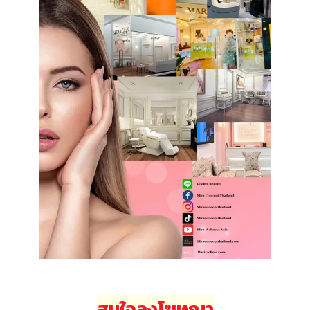
สนใจลงโฆษณา