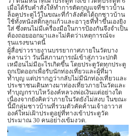
ว่า ตนมีหน้าที่เฝ้าประตูทางเข้าวัดที่ประตูที่ 6
เมื่อได้รับคำสั่งให้ทำการตัดกุญแจที่ชาวบ้าน
ล็อคประตูไว้ในขณะที่กำลังตัดได้ถูกชาวบ้าน
ใช้ทั้งหนังสติ๊กลูกแก้วและอาวุธที่ทำขึ้นเองยิง
ใส่ ซึ่งตนไม่มีเครื่องมือในการป้องกันจึงจำเป็น
ต้องถอยออกมาและไม่คิดว่าเหตุการณ์จะ
รุนแรงขนาดนี้
ผู้สื่อข่าวรายงานบรรยากาศภายในวัดบาง
คลานว่า วันนี้สภานการณ์เข้าสู่ภาวะปกติ
เหมือนไม่มีอะไรเกิดขึ้น โดยประตูวัดทุกประตู
ถูกเปิดออกเพื่อรับนักท่องเที่ยวและผู้ที่มา
ทำบุญ แต่ปรากฎว่ากลับไม่มีนักท่องเที่ยวและ
ประชาชนเดินทางมาท่องเที่ยวภายในวัดและ
ทำบุญกราบไหว้องค์หลวงพ่อเงินแต่อย่างใด
เนื่องจากยังคิดว่าภายในวัดยังไม่สงบ ในขณะ
นี้มีกลุ่มชาวบ้านที่รวมตัวคัดค้านเจ้าอาวาส
องค์ใหม่เฝ้าประตูอยู่ที่ทางเข้าประตูวัด
ประมาณ 30 คนอย่างเข้มงวด.