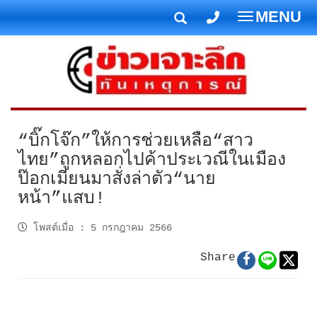
MENU
T
o
g
g
l
e
n
“บิ๊กโจ๊ก”ให้การช่วยเหลือ“สาว
a
ไทย”ถูกหลอกไปค้าประเวณีในเมือง
v
ป๊อกเมียนมาสั่งล่าตัว“นาย
i
หน้า”แสบ!
g
a
โพสต์เมื่อ
:
5 กรกฎาคม 2566
t
i
Share
o
n