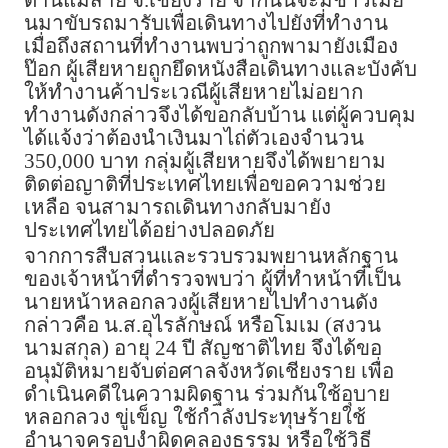
ด่านแม่สาย จ.เชียงราย จากนั้นจะมีชาวเมีย
นมาขับรถมารับเพื่อเดินทางไปยังที่ทำงาน
เมื่อถึงสถานที่ทำงานพบว่าถูกพามายังเมือง
ป๊อก ผู้เสียหายถูกยึดหนังสือเดินทางและบังคับ
ให้ทำงานค้าประเวณีผู้เสียหายไม่อยาก
ทำงานดังกล่าวจึงได้ขอกลับบ้าน แต่ผู้ควบคุม
ได้แจ้งว่าต้องนำเงินมาไถ่ตัวเองจำนวน
350,000 บาท กลุ่มผู้เสียหายจึงได้พยายาม
ติดต่อ
ญาติที่ประเทศไทยเพื่อขอความช่วย
เหลือ จนสามารถเดินทางกลับมายัง
ประเทศไทยได้อย่างปลอดภัย
จากการสืบสวนและรวบรวมพยานหลักฐาน
ของเจ้าหน้าที่ตำรวจพบว่า ผู้ที่ทำหน้าที่เป็น
นายหน้าหลอกลวงผู้เสียหายไปทำงานดัง
กล่าวคือ น.ส.อุไรลักษณ์ หรือโมเม (สงวน
นามสกุล) อายุ 24 ปี สัญชาติไทย จึงได้ขอ
อนุมัติหมายจับต่อศาลจังหวัดเชียงราย เพื่อ
ดำเนินคดีในความผิดฐาน ร่วมกันใช้อุบาย
หลอกลวง ขู่เข็ญ ใช้กำลังประทุษร้ายใช้
อำนาจครอบงำผิดคลองธรรม หรือใช้วิธี