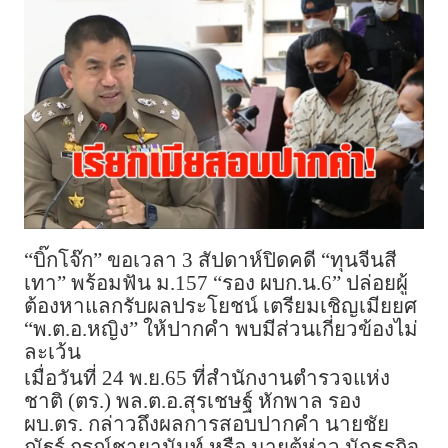
“บิ๊กโจ๊ก” ขอเวลา 3 สัปดาห์ปิดคดี “ทุนจีนสี
เทา” พร้อมฟัน ม.157 “รอง ผบก.น.6” ปล่อยผู้
ต้องหาแลกรับผลประโยชน์ เตรียมเชิญเมียยศ
“พ.ต.อ.หญิง” ให้ปากคำ พบมีส่วนเกี่ยวข้องไม่
ละเว้น
เมื่อวันที่ 24 พ.ย.65 ที่สำนักงานตำรวจแห่ง
ชาติ (ตร.) พล.ต.อ.สุรเชษฐ์ หักพาล รอง
ผบ.ตร. กล่าวถึงผลการสอบปากคำ นายชัย
ณัฐร์ กรณ์ชายานันท์ หรือ นายตู้ห่าว นักธุรกิจ