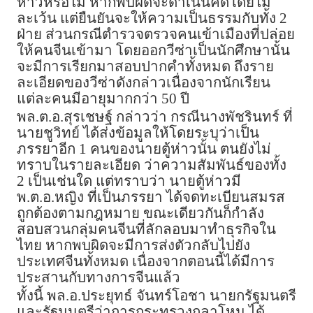
ห่าวหรือไม่ หากพบผิดจะดำเนินคดีโดยไม่
ละเว้น แต่ยืนยันจะให้ความเป็นธรรมกับทั้ง 2
ฝ่าย ส่วนกรณีตำรวจตรวจคนเข้าเมืองที่ปล่อย
ให้คนจีนเข้ามา โดยออกวีซ่าเป็นนักศึกษานั้น
จะมีการเรียกมาสอบปากคำทั้งหมด ถึงราย
ละเอียดของวีซ่าดังกล่าวเนื่องจากนักเรียน
แต่ละคนมีอายุมากกว่า 50 ปี
พล.ต.อ.สุรเชษฐ์ กล่าวว่า กรณีนางพัชรินทร์ ที่
นายชูวิทย์ ได้ส่งข้อมูลให้โดยระบุว่าเป็น
ภรรยาอีก 1 คนของนายตู้ห่าวนั้น ตนยังไม่
ทราบในรายละเอียด ว่าความสัมพันธ์ของทั้ง
2 เป็นเช่นใด แต่ทราบว่า นายตู้ห่าวมี
พ.ต.อ.หญิง ที่เป็นภรรยา ได้จดทะเบียนสมรส
ถูกต้องตามกฎหมาย ขณะเดียวกันก็กำลัง
สอบสวนกลุ่มคนจีนที่ลักลอบมาทำธุรกิจใน
ไทย หากพบผิดจะมีการส่งตัวกลับไปยัง
ประเทศจีนทั้งหมด เนื่องจากตอนนี้ได้มีการ
ประสานกับทางการจีนแล้ว
ทั้งนี้ พล.อ.ประยุทธ์ จันทร์โอชา นายกรัฐมนตรี
และรัฐมนตรีว่าการกระทรวงกลาโหม ได้