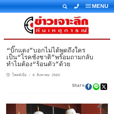
MENU
T
o
g
g
l
e
n
“บิ๊กแดง”บอกไม่ได้พูดถึงใคร
a
เป็น“โรคชังชาติ”พร้อมถามกลับ
v
ทำไมต้อง“ร้อนตัว”ด้วย
i
g
โพสต์เมื่อ
:
6 สิงหาคม 2563
a
t
Share
i
o
n