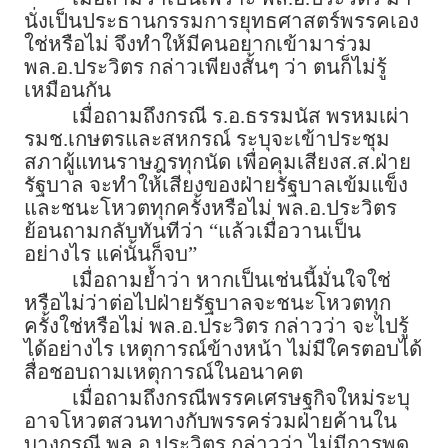
นั่งเป็นประธานกรรมการยุทธศาสตร์พรรคเอง
ใช่หรือไม่ จึงทำให้มีคนอยากเข้ามาร่วม
พล.อ.ประวิตร กล่าวเพียงสั้นๆ ว่า ตนก็ไม่รู้
เหมือนกัน
เมื่อถามถึงกรณี ร.อ.ธรรมนัส พรหมเผ่า
รมช.เกษตรและสหกรณ์ ระบุจะเข้าประชุม
สภาผู้แทนราษฎรทุกนัด เพื่อคุมเสียงส.ส.ฝ่าย
รัฐบาล จะทำให้เสียงของฝ่ายรัฐบาลเข้มแข็ง
และชนะโหวตทุกครั้งหรือไม่ พล.อ.ประวิตร
ย้อนถามกลับทันทีว่า “แล้วเมื่อวานเป็น
อย่างไร แค่นั้นก็จบ”
เมื่อถามย้ำว่า หากเป็นเช่นนี้มั่นใจใช่
หรือไม่ว่าต่อไปฝ่ายรัฐบาลจะชนะโหวตทุก
ครั้งใช่หรือไม่ พล.อ.ประวิตร กล่าวว่า จะไปรู้
ได้อย่างไร เหตุการณ์ข้างหน้า ไม่มีใครตอบได้
สื่อชอบถามเหตุการณ์ในอนาคต
เมื่อถามถึงกรณีพรรคเศรษฐกิจใหม่ระบุ
อาจโหวตสวนทางกับพรรคร่วมฝ่ายค้านใน
บางกรณี พล.อ.ประวิตร กล่าวว่า ไม่มีการพูด