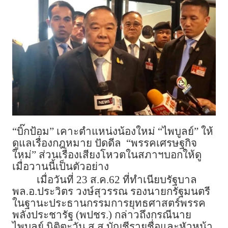
“บิ๊กป้อม” เคาะตำแหน่งน้องใหม่ “ไพบูลย์” ให้
ดูแลเรื่องกฎหมาย ปัดดีล “พรรคเศรษฐกิจ
ใหม่” ส่วนเรื่องเสียงโหวตในสภาฯบอกให้ดู
เมื่อวานนี้เป็นตัวอย่าง
เมื่อวันที่ 23 ส.ค.62 ที่ทำเนียบรัฐบาล
พล.อ.ประวิตร วงษ์สุวรรณ รองนายกรัฐมนตรี
ในฐานะประธานกรรมการยุทธศาสตร์พรรค
พลังประชารัฐ (พปชร.) กล่าวถึงกรณีนาย
ไพบูลย์ นิติตะวัน ส.ส.บัญชีรายชื่อและหัวหน้า