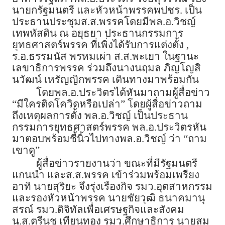
นายกรัฐมนตรี และหัวหน้าพรรคพปชร. เป็น
ประธานประชุมส.ส.พรรคโดยมีพล.อ.วิชญ์
เทพหัสดิน ณ อยุธยา ประธานกรรมการ
ยุทธศาสตร์พรรค ที่เพิ่งได้รับการแต่งตั้ง ,
ร.อ.ธรรมนัส พรหมเผ่า ส.ส.พะเยา ในฐานะ
เลขาธิการพรรค ร่วมถึงนางนฤมล ภิญโญสิ
นวัฒน์ เหรัญญิกพรรค เดินทางมาพร้อมกัน
โดยพล.อ.ประวิตรได้หันมาถามผู้สื่อข่าว
“มีใครติดโควิดหรือเปล่า” โดยผู้สื่อข่าวถาม
ถึงเหตุผลการตั้ง พล.อ.วิชญ์ เป็นประธาน
กรรมการยุทธศาสตร์พรรค พล.อ.ประวิตรหัน
มาตอบพร้อมชี้นิ้วไปทางพล.อ.วิชญ์ ว่า “ถาม
เขาดู”
ผู้สื่อข่าวรายงานว่า ขณะที่มีรัฐมนตรี
แกนนำ และส.ส.พรรค เข้าร่วมพร้อมเพรียง
อาทิ นายสุริยะ จึงรุ่งเรืองกิจ รมว.อุตสาหกรรม
และรองหัวหน้าพรรค นายชัยวุฒิ ธนาคมานุ
สรณ์ รมว.ดิจิทัลเพื่อเศรษฐกิจและสังคม
น.ส.ตรีนุช เทียนทอง รมว.ศึกษาธิการ นายสม