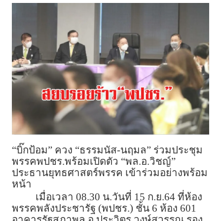
“บิ๊กป้อม” ควง “ธรรมนัส-นฤมล” ร่วมประชุม
พรรคพปชร.พร้อมเปิดตัว “พล.อ.วิชญ์”
ประธานยุทธศาสตร์พรรค เข้าร่วมอย่างพร้อม
หน้า
เมื่อเวลา 08.30 น.วันที่ 15 ก.ย.64 ที่ห้อง
พรรคพลังประชารัฐ (พปชร.) ชั้น 6 ห้อง 601
อาคารรัฐสภาพล.อ.ประวิตร วงษ์สุวรรณ รอง