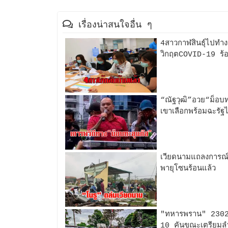
เรื่องน่าสนใจอื่น ๆ
4สาวกาฬสินธุ์ไปทำงา
วิกฤตCOVID-19 ร้
“ณัฐวุฒิ”อวย“ม็อบท
เขาเลือกพร้อมฉะรัฐไ
เวียดนามแถลงการณ์พ
พายุโซนร้อนแล้ว
"ทหารพราน" 2302 
10 คันขณะเตรียมลำเล