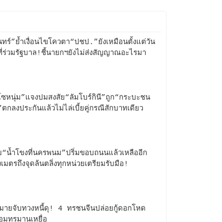
ินทร์”ย้ำเงื่อนไขโควตา“ปชป.”ยังเหมือนตั้งแต่วัน
ี่ร่วมรัฐบาล!ชี้นายกฯยังไม่ส่งสัญญาณอะไรมา
ซหนุ่ม”แจงปมสงสัย“ลัมโบร์กินี”ถูก“กระบะชน
”ตกลงประกันแล้วไม่ไล่เบี้ยคู่กรณีสักบาทเดียว
บ“น้ำโขงที่นครพนม”ปริ่มขอบถนนแล้วเหลืออีก
งเมตรถึงจุดล้นตลิ่งทุกหน่วยเตรียมรับมือ!
มายจับทวงหนี้ดุ! 4 ทรชนจีนปล่อยกู้ดอกโหด
ซ้อมทรมานเหยื่อ