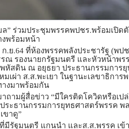
ฤมล” ร่วมประชุมพรรคพปชร.พร้อมเปิดตั
างพร้อมหน้า
 15 ก.ย.64 ที่ห้องพรรคพลังประชารัฐ (พปช
ุวรรณ รองนายกรัฐมนตรี และหัวหน้าพ
พหัสดิน ณ อยุธยา ประธานกรรมการยุทธศ
 พรหมเผ่า ส.ส.พะเยา ในฐานะเลขาธิกา
นทางมาพร้อมกัน
ามผู้สื่อข่าว “มีใครติดโควิดหรือเปล่า
เป็นประธานกรรมการยุทธศาสตร์พรรค พล
มเขาดู”
ะที่มีรัฐมนตรี แกนนำ และส.ส.พรรค เข้