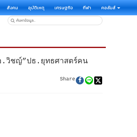
สังคม
อุบัติเหตุ
เศรษฐกิจ
กีฬา
คอลัมส์
อ.วิชญ์”ปธ.ยุทธศาสตร์คน
Share