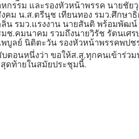
.อุตสาหกรรม และรองหัวหน้าพรรค นายชัย
สังคม น.ส.ตรีนุช เทียนทอง รมว.ศึกษาธิ
ลิ่น รมว.แรงงาน นายสันติ พร้อมพัฒน
รมช.คมนาคม รวมถึงนายวิรัช รัตนเศรษ
ูลย์ นิติตะวัน รองหัวหน้าพรรคพปชร.
ับตอนหนึ่งว่า ขอให้ส.ส.ทุกคนเข้าร่ว
ห์สุดท้ายในสมัยประชุมนี้.