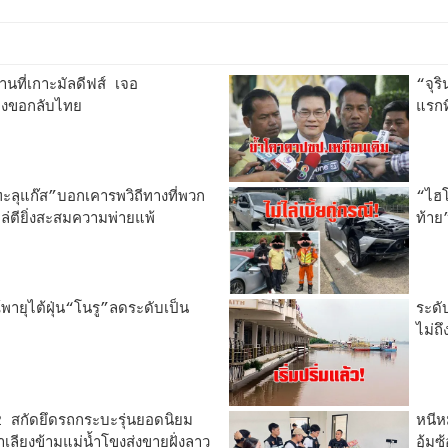
นที่เกาะมัลดีฟส์ เจอ
“จุร
องขอกลับไทย
แรกท
ะลุแก๊ส”บอกเคารพวิถีทางที่พวก
“ไฮโ
ล่ตียิ่งสะสมความพ่ายแพ้
ท้าย
ายุไต้ฝุ่น“โนรู”ลดระดับเป็น
ระดั
ไม่ถึ
สกัดยึดรถกระบะรุ่นยอดนิยม
หนีห
ียงข้ามแม่นํ้าโขงส่งขายฝั่งลาว
อุ้ม