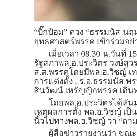
“บิ๊กป้อม” ควง “ธรรมนัส-น
ยุทธศาสตร์พรรค เข้าร่วมอย่
เมื่อเวลา 08.30 น.วันที่
รัฐสภาพล.อ.ประวิตร วงษ์ส
ส.ส.พรรคโดยมีพล.อ.วิชญ์ เท
การแต่งตั้ง , ร.อ.ธรรมนัส
สินวัฒน์ เหรัญญิกพรรค เดิ
โดยพล.อ.ประวิตรได้หันมาถ
เหตุผลการตั้ง พล.อ.วิชญ์ 
นิ้วไปทางพล.อ.วิชญ์ ว่า “ถา
ผู้สื่อข่าวรายงานว่า ขณ