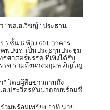
ว “พล.อ.วิชญ์” ประธาน
ร.) ชั้น 6 ห้อง 601 อาคาร
รรคพปชร. เป็นประธานประชุม
าสตร์พรรค ที่เพิ่งได้รับ
รพรรค ร่วมถึงนางนฤมล ภิญโญ
” โดยผู้สื่อข่าวถามถึง
.อ.ประวิตรหันมาตอบพร้อมชี้
าร่วมพร้อมเพรียง อาทิ นาย