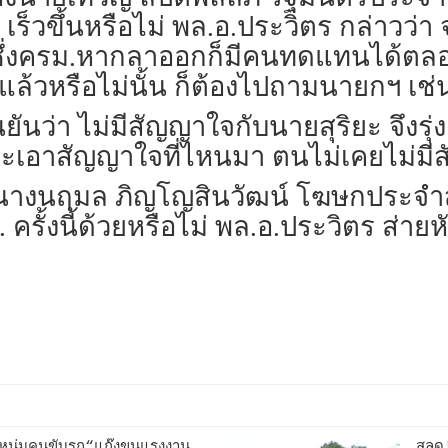
็วขึ้นหรือไม่ พล.อ.ประวิตร กล่าวว่า จะ
 ซึ่งครม.หากลาออกก็มีคนทดแทนได้ตลอด
งแล้วหรือไม่นั้น ก็ต้องไปถามนายกฯ เช่
ยันว่า ไม่มีสัญญาใจกับนายสุริยะ จึงรุ่
ะเอาสัญญาใจที่ไหนมา ตนไม่เคยไม่มีสั
ื่อนางนฤมล ภิญโญสินวัฒน์ โฆษกประจำ
ครั้งนี้ด้วยหรือไม่ พล.อ.ประวิตร ส่ายหั
มหนุ่มคนขับรถ“แก๊งขนแรงงาน
สลด!