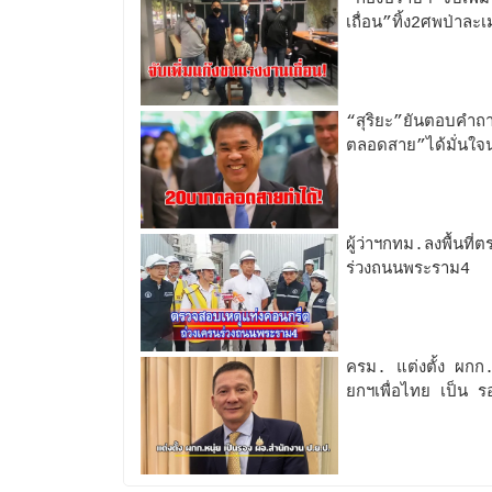
เถื่อน”ทิ้ง2ศพป่าล
“สุริยะ”ยันตอบคำ
ตลอดสาย”ได้มั่น
ผู้ว่าฯกทม.ลงพื้นที
ร่วงถนนพระราม4
ครม. แต่งตั้ง ผกก
ยกฯเพื่อไทย เป็น