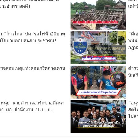
ะเมาะอำพรางคดี!
เฒ่า
ถาม“ก้าวไกล”ปม“รถไฟฟ้า20บาท
“ดีเ
ใจนโยบายตอบสนองประชาชน!
พนั
กฎห
่ตรวจสอบเหตุแท่งคอนกรีตถ่วงเครน
ตำรว
นักเ
.หนุ่ย นายตำรวจอารักขาอดีตนา
“อนุ
 รอง ผอ.สำนักงาน ป.ย.ป.
สตรี
ไม่ส