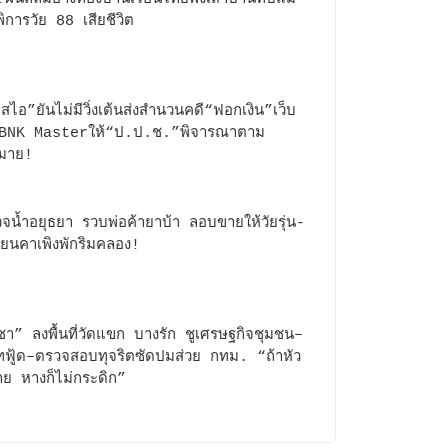
พิการวัย 88 เสียชีวิต
อสไอ”ยันไม่มีวิ่งเต้นส่งสำนวนคดี“ฟอกเงิน”เว็บ
นBNK Masterให้“ป.ป.ช.”พิจารณาตาม
มาย!
จน้ำอยุธยา รวบพ่อค้ายาบ้า ลอบขายให้วัยรุ่น-
รียนคาเพิงพักริมคลอง!
ชา” ลงพื้นที่วัดแขก บางรัก ชูเศรษฐกิจชุมชน–
ทฟู้ด–ตรวจสอบทุจริตซัดปมส่วย กทม. “ถ้าหัว
่าย หางก็ไม่กระดิก”