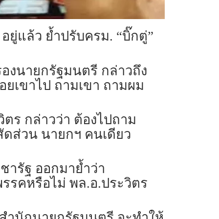
ู่แล้ว ย้ำปรับครม. “บิ๊กตู่”
ณ รองนายกรัฐมนตรี กล่าวถึง
ปล่อยเขาไป ถามเขา ถามผม
ิตร กล่าวว่า ต้องไปถาม
สัดส่วน นายกฯ คนเดียว
ะชารัฐ ออกมาย้ำว่า
รรคหรือไม่ พล.อ.ประวิตร
สำนักนายกรัฐมนตรี จะทำให้