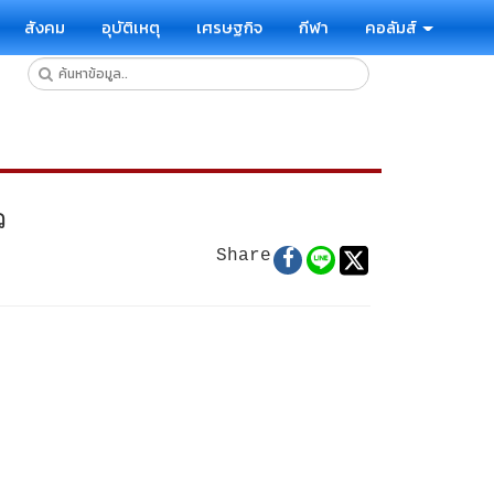
สังคม
อุบัติเหตุ
เศรษฐกิจ
กีฬา
คอลัมส์
ว
Share