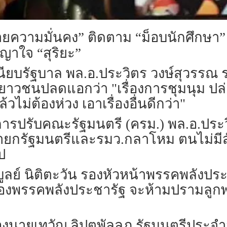
ายความมั่นคง” ติดตาม “ม็อบนักศึกษา” อย
ญาใจ “สุริยะ”
่ทำเนียบรัฐบาล พล.อ.ประวิตร วงษ์สุวรร
เยาวชนปลดแอกว่า "เรื่องการชุมนุม 
ล้วไม่ต้องห่วง เอาเรื่องอื่นดีกว่า"
การปรับคณะรัฐมนตรี (ครม.) พล.อ.ประว
นายกรัฐมนตรีและรมว.กลาโหม ตนไม่มี
ป
บูลย์ นิติตะวัน รองหัวหน้าพรรคพลังปร
องพรรคพลังประชารัฐ จะห้ามปรามลูกพ
องนายเทวัญ ลิปตพัลลภ รัฐมนตรีประจำ