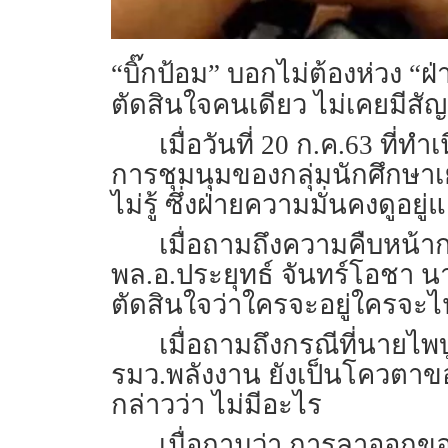
“บิ๊กป้อม” บอกไม่ต้องห่วง “ฝ่
ตัดสินใจคนเดียว ไม่เคยมีสัญ
เมื่อวันที่ 20 ก.ค.63 ที
การชุมนุมของกลุ่มนักศึกษา
ไม่รู้ ซึ่งฝ่ายความมั่นคงดูอยู่แ
เมื่อถามถึงความคืบหน้า
พล.อ.ประยุทธ์ จันทร์โอชา 
ตัดสินใจว่าใครจะอยู่ใครจะไ
เมื่อถามถึงกรณีที่นายไพ
รมว.พลังงาน ยังเป็นโควตาข
กล่าวว่า ไม่มีอะไร
เมื่อถามว่า การลาออกข