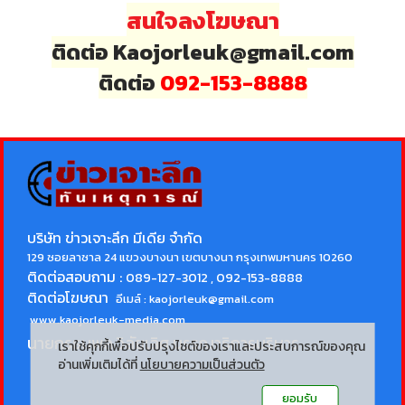
สนใจลงโฆษณา
ติดต่อ Kaojorleuk@gmail.com
ติดต่อ
092-153-8888
บริษัท ข่าวเจาะลึก มีเดีย จำกัด
129 ซอยลาซาล 24 แขวงบางนา เขตบางนา กรุงเทพมหานคร 10260
ติดต่อสอบถาม :
089-127-3012 , 092-153-8888
ติดต่อโฆษณา
อีเมล์ :
kaojorleuk@gmail.com
www.kaojorleuk-media.com
นายกรธนพล วิลัยเลิศ
บรรณาธิการบริหาร
เราใช้คุกกี้เพื่อปรับปรุงไซต์ของเราและประสบการณ์ของคุณ
อ่านเพิ่มเติมได้ที่
นโยบายความเป็นส่วนตัว
ยอมรับ