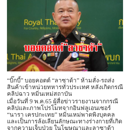
“บิ๊กบี้” บอยคอตต์ “ลาซาด้า” ห้ามสั่ง-รถส่ง
สินค้าเข้าหน่วยทหารทั่วประเทศ หลังเกิดกรณี
คลิปฉาว หมิ่นเหม่สถาบัน
เมื่อวันที่ 9 พ.ค.65 ผู้สื่อข่าวรายงานจากกรณี
คลิปและภาพโปรโมทจากอินฟลูเอนเซอร์
“นารา เครปกะเทย” หมิ่นเหม่พาดพิงบุคคล
และเป็นการล้อเลียนลักษณะทางร่างกายที่เกิด
จากความเจ็บป่วย ในโฆษณาและลาซาด้า