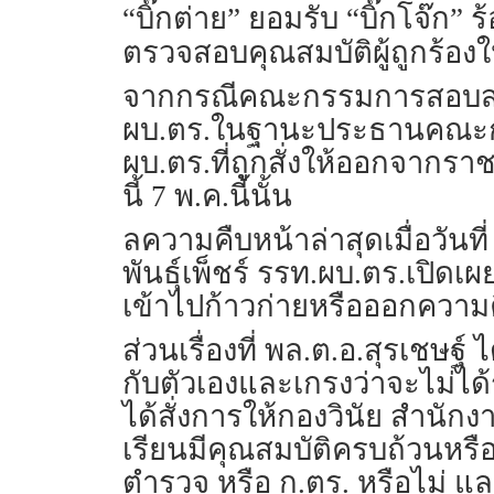
“บิ๊กต่าย” ยอมรับ “บิ๊กโจ๊ก
ตรวจสอบคุณสมบัติผู้ถูกร้อ
จากกรณีคณะกรรมการสอบสวนข
ผบ.ตร.ในฐานะประธานคณะกรร
ผบ.ตร.ที่ถูกสั่งให้ออกจากรา
นี้ 7 พ.ค.นี้นั้น
ลความคืบหน้าล่าสุดเมื่อวันท
พันธุ์เพ็ชร์ รรท.ผบ.ตร.เปิด
เข้าไปก้าวก่ายหรือออกความ
ส่วนเรื่องที่ พล.ต.อ.สุรเชษฐ
กับตัวเองและเกรงว่าจะไม่ได้ร
ได้สั่งการให้กองวินัย สำนั
เรียนมีคุณสมบัติครบถ้วนห
ตำรวจ หรือ ก.ตร. หรือไม่ และ