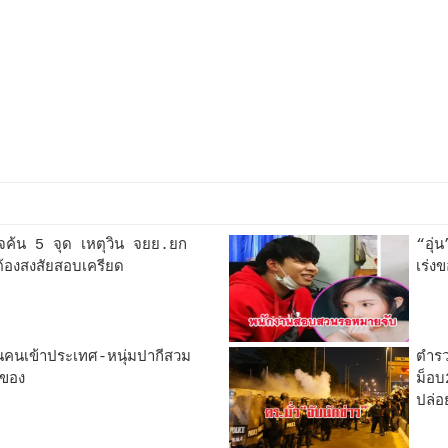
จค้น 5 จุด เหตุวิน จยย.ยก
“อุ่
ต้องสงสัยสอบเครียด
เร่ง
นเข้าประเทศ-หนุ่มปากีสวม
ตำรว
ยของ
ม็อบ
ปล่อ