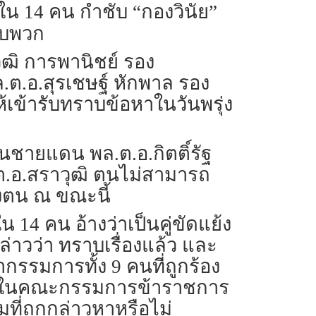
 ใน 14 คน กำชับ “กองวินัย”
ับพวก
ิ การพานิชย์ รอง
.อ.สุรเชษฐ์ หักพาล รอง
้เข้ารับทราบข้อหาในวันพรุ่ง
วนชายแดน พล.ต.อ.กิตติ์รัฐ
ล.ต.อ.สราวุฒิ ตนไม่สามารถ
งตน ณ ขณะนี้
 14 คน อ้างว่าเป็นคู่ขัดแย้ง
ล่าวว่า ทราบเรื่องแล้ว และ
รรมการทั้ง 9 คนที่ถูกร้อง
ดไว้ในคณะกรรมการข้าราชการ
มที่ถูกกล่าวหาหรือไม่