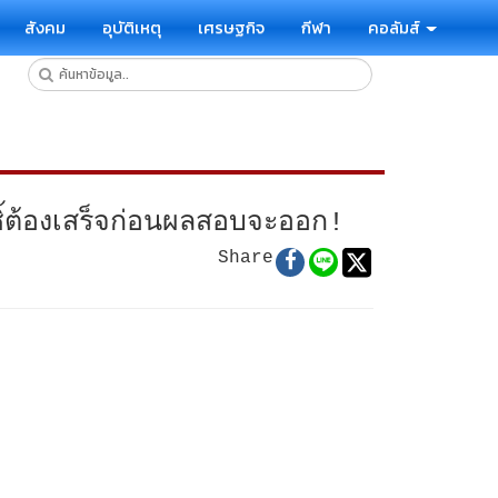
สังคม
อุบัติเหตุ
เศรษฐกิจ
กีฬา
คอลัมส์
ชิ้ต้องเสร็จก่อนผลสอบจะออก!
Share