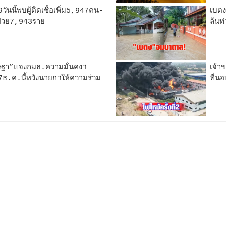
นนี้พบผู้ติดเชื้อเพิ่ม5,947คน-
เบตง
ป่วย7,943ราย
ล้นท
ษฐา”แจงกมธ.ความมั่นคงฯ
เจ้า
ี่7ธ.ค.นี้หวังนายกฯให้ความร่วม
ที่น