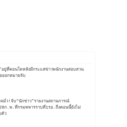
น”อยู่ที่คอนโดหลังมีกระแสข่าวพนักงานสอบสวน
ขอออกหมายจับ
จมั่ว!จับ“นักข่าว”รายงานสถานการณ์
28ก.พ.ที่กรมทหารราบที่1รอ.ถึงตอนนี้ยังไม่
ยตัว