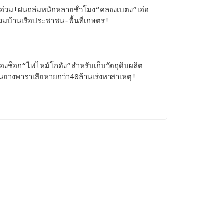
อ่วม!ฝนถล่มหนักหลายชั่วโมง“คลองเบตง”เอ่อ
่วมบ้านเรือประชาชน-พื้นที่เกษตร!
ของช็อก“ไฟไหม้โกดัง”สำหรับเก็บวัตถุดิบผลิต
อนยางพาราเสียหายกว่า40ล้านเร่งหาสาเหตุ!