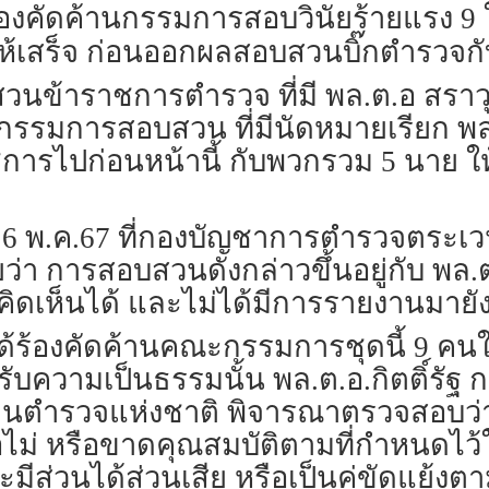
” ร้องคัดค้านกรรมการสอบวินัยร้ายแรง 9
งให้เสร็จ ก่อนออกผลสอบสวนบิ๊กตำรวจก
้าราชการตำรวจ ที่มี พล.ต.อ สราวุฒ
มการสอบสวน ที่มีนัดหมายเรียก พล.ต
ชการไปก่อนหน้านี้ กับพวกรวม 5 นาย ให
ี่ 6 พ.ค.67 ที่กองบัญชาการตำรวจตระเ
เผยว่า การสอบสวนดังกล่าวขึ้นอยู่กับ พ
คิดเห็นได้ และไม่ได้มีการรายงานมายั
์ ได้ร้องคัดค้านคณะกรรมการชุดนี้ 9 คนใน
ับความเป็นธรรมนั้น พล.ต.อ.กิตติ์รัฐ ก
กงานตำรวจแห่งชาติ พิจารณาตรวจสอบว่าก
รือไม่ หรือขาดคุณสมบัติตามที่กำหน
มีส่วนได้ส่วนเสีย หรือเป็นคู่ขัดแย้งตา