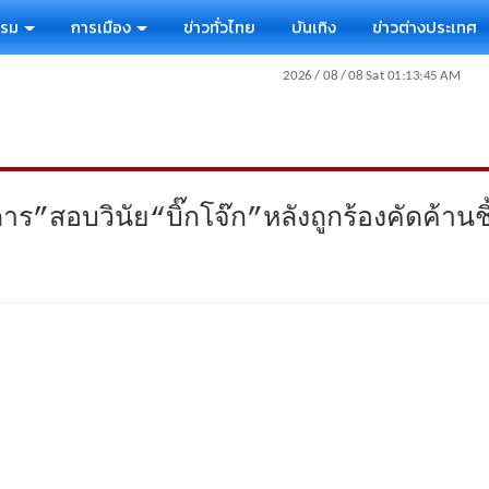
รรม
การเมือง
ข่าวทั่วไทย
บันเทิง
ข่าวต่างประเทศ
าร”สอบวินัย“บิ๊กโจ๊ก”หลังถูกร้องคัดค้าน