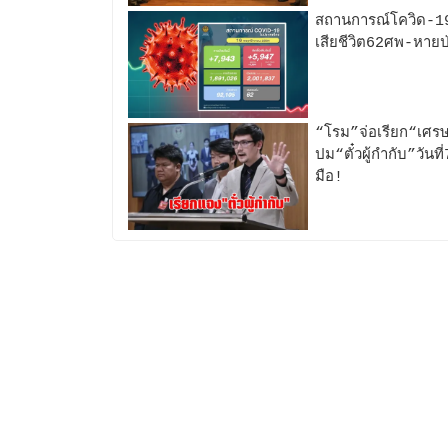
สถานการณ์โควิด-19วั
เสียชีวิต62ศพ-หาย
“โรม”จ่อเรียก“เศร
ปม“ตั๋วผู้กำกับ”วันท
มือ!