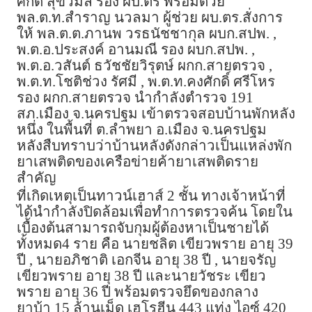
ศักดิ์ สุขวิมล รอง ผบ.ตร พร้อมด้วย
พล.ต.ท.สำราญ นวลมา ผู้ช่วย ผบ.ตร.สั่งการ
ให้ พล.ต.ต.ภานพ วรธนัชชากุล ผบก.สปพ. ,
พ.ต.อ.ประสงค์ อานมณี รอง ผบก.สปพ. ,
พ.ต.อ.วสันต์ ธวัชชัยวิรุตษ์ ผกก.สายตรวจ ,
พ.ต.ท.โชติช่วง รัศมี , พ.ต.ท.คงศักดิ์ ศรีโหร
รอง ผกก.สายตรวจ นำกำลังตำรวจ 191
สภ.เมือง จ.นครปฐม เข้าตรวจสอบบ้านพักหลัง
หนึ่ง ในพื้นที่ ต.ลำพยา อ.เมือง จ.นครปฐม
หลังสืบทราบว่าบ้านหลังดังกล่าวเป็นแหล่งพัก
ยาเสพติดของเครือข่ายค้ายาเสพติดราย
สำคัญ
ที่เกิดเหตุเป็นทาวน์เฮาส์ 2 ชั้น ทางเจ้าหน้าที่
ได้นำกำลังปิดล้อมเพื่อทำการตรวจค้น โดยใน
เบื้องต้นสามารถจับกุมผู้ต้องหาเป็นชายได้
ทั้งหมด4 ราย คือ นายชลิต เขียวพราย อายุ 39
ปี , นายอภิชาติ เอกจีน อายุ 38 ปี , นายจรัญ
เขียวพราย อายุ 38 ปี และนายวัชระ เขียว
พราย อายุ 36 ปี พร้อมตรวจยึดของกลาง
ยาบ้า 15 ล้านเม็ด เฮโรฮีน 443 แท่ง ไอซ์ 420