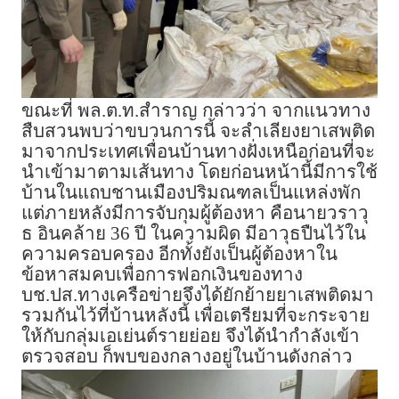
ขณะที่ พล.ต.ท.สำราญ กล่าวว่า จากแนวทาง
สืบสวนพบว่าขบวนการนี้ จะลำเลียงยาเสพติด
มาจากประเทศเพื่อนบ้านทางฝั่งเหนือก่อนที่จะ
นำเข้ามาตามเส้นทาง โดยก่อนหน้านี้มีการใช้
บ้านในแถบชานเมืองปริมณฑลเป็นแหล่งพัก
แต่ภายหลังมีการจับกุมผู้ต้องหา คือนายวราวุ
ธ อินคล้าย 36 ปี ในความผิด มีอาวุธปืนไว้ใน
ความครอบครอง อีกทั้งยังเป็นผู้ต้องหาใน
ข้อหาสมคบเพื่อการฟอกเงินของทาง
บช.ปส.ทางเครือข่ายจึงได้ยักย้ายยาเสพติดมา
รวมกันไว้ที่บ้านหลังนี้ เพื่อเตรียมที่จะกระจาย
ให้กับกลุ่มเอเย่นต์รายย่อย จึงได้นำกำลังเข้า
ตรวจสอบ ก็พบของกลางอยู่ในบ้านดังกล่าว