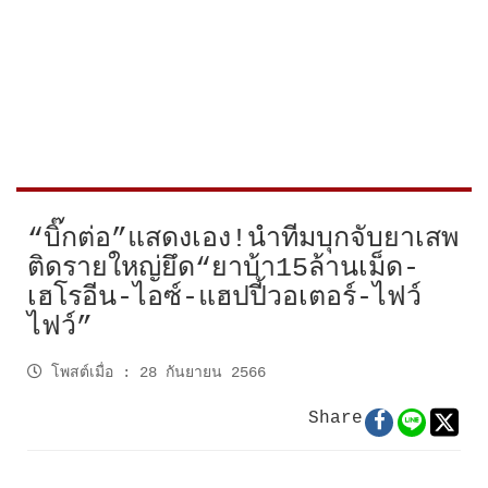
“บิ๊กต่อ”แสดงเอง!นำทีมบุกจับยาเสพ
ติดรายใหญ่ยึด“ยาบ้า15ล้านเม็ด-
เฮโรอีน-ไอซ์-แฮปปี้วอเตอร์-ไฟว์
ไฟว์”
โพสต์เมื่อ
:
28 กันยายน 2566
Share