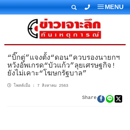
MENU
T
o
g
g
l
e
n
“บิ๊กตู่”แจงตั้ง“ดอน”ควบรองนายกฯ
a
หวังอัพเกรด“บัวแก้ว”ลุยเศรษฐกิจ!
v
ยังไม่เคาะ“โฆษกรัฐบาล”
i
g
โพสต์เมื่อ
:
7 สิงหาคม 2563
a
t
Share
i
o
n