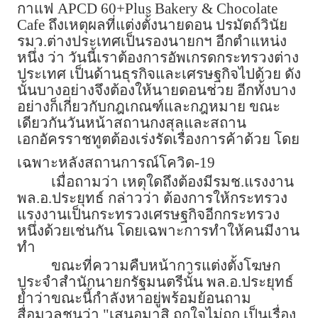
กาแฟ APCD 60+Plus Bakery & Chocolate
Cafe ถึงเหตุผลที่แต่งตั้งนายดอน ปรมัตถ์วินัย
รมว.ต่างประเทศเป็นรองนายกฯ อีกตำแหน่ง
หนึ่ง ว่า วันนี้เราต้องการอัพเกรดกระทรวงต่าง
ประเทศ เป็นด้านธุรกิจและเศรษฐกิจไปด้วย ดัง
นั้นบางอย่างจึงต้องให้นายดอนช่วย อีกทั้งบาง
อย่างก็เกี่ยวกับกฎเกณฑ์และกฎหมาย ขณะ
เดียวกันวันหน้าสถานกงสุลและสถาน
เอกอัครราชทูตต้องเร่งรัดเรื่องการค้าด้วย โดย
เฉพาะหลังสถานการณ์โควิด-19
เมื่อถามว่า เหตุใดถึงต้องมีรมช.แรงงาน
พล.อ.ประยุทธ์ กล่าวว่า ต้องการให้กระทรวง
แรงงานเป็นกระทรวงเศรษฐกิจอีกกระทรวง
หนึ่งด้วยเช่นกัน โดยเฉพาะการทำให้คนมีงาน
ทำ
ขณะที่ความคืบหน้าการแต่งตั้งโฆษก
ประจำสำนักนายกรัฐมนตรีนั้น พล.อ.ประยุทธ์
ย้ำว่าขณะนี้กำลังหาอยู่พร้อมย้อนถาม
สื่อมวลชนว่า "เสนอมาสิ ถูกใจไม่ถูก เป็นเรื่อง