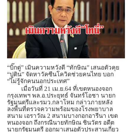
“บิ๊กตู่” เมินความหวังดี “ทักษิณ” เสนอตัวคุย
“ปูติน” จัดหาวัคซีนโควิดช่วยคนไทย บอก
“ไม่รู้จักคนนอกประเทศ”
เมื่อวันที่ 21 เม.ย.64 ที่เขตหนองจอก
กรุงเทพฯ พล.อ.ประยุทธ์ จันทร์โอชา นายก
รัฐมนตรีและรมว.กลาโหม กล่าวภายหลัง
ลงพื้นที่ตรวจความพร้อมของโรงพยาบาล
สนาม เอราวัณ 2 สนามบางกอกอารีนา เขต
หนองจอก ถึงกรณีนายทักษิณ ชินวัตร อดีต
นายกรัฐมนตรี ออกมาเสนอตัวประสานเกี่ยว