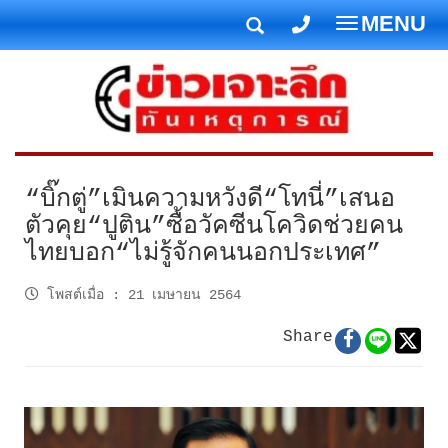
MENU
T
o
g
g
l
e
n
“บิ๊กตู่”เมินความหวังดี“โทนี่”เสนอ
a
ตัวคุย“ปูติน”ซื้อวัคซีนโควิดช่วยคน
v
ไทยบอก“ไม่รู้จักคนนอกประเทศ”
i
g
โพสต์เมื่อ
:
21 เมษายน 2564
a
t
Share
i
o
n