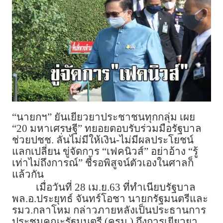
“นายกฯ” ยันเยียวยาประชาชนทุกกลุ่ม เผย
“20 มหาเศรษฐี” ทยอยตอบรับร่วมมือรัฐบาล
ช่วยปชช. ลั่นไม่มีให้เงิน-ไม่มีผลประโยชน์
แลกเปลี่ยน ขู่จัดการ “เฟคนิวส์” อย่าอ้าง “รู้
เท่าไม่ถึงการณ์” ชี้รอพิสูจน์ตัวเองในศาลก็
แล้วกัน
เมื่อวันที่ 28 เม.ย.63 ที่ทำเนียบรัฐบาล
พล.อ.ประยุทธ์ จันทร์โอชา นายกรัฐมนตรีและ
รมว.กลาโหม กล่าวภายหลังเป็นประธานการ
ประชุมคณะรัฐมนตรี (ครม.) ถึงการเยียวยา