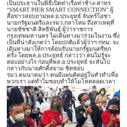
เป็นประธานในพิธีเปิดท่าเรือท่าช้าง-สาทร
“SMART PIER SMART CONNECTION” ผู้
สื่อข่าวสอบถามพล.อ.ประยุทธ์ จันทร์โอชา
นายกรัฐมนตรีและรมว.กลาโหม ถึงสาเหตุที่
นายชัชชาติ​ สิทธิพันธุ์ ผู้ว่าราชการ
กรุงเทพมหานคร ไม่เดินทางมาร่วมในงาน ซึ่ง
เป็นที่น่าสังเกตว่า โดยปกติแล้วผู้ว่าฯ กทม. จะ
เดินทางมาให้การต้อนรับนายกรัฐมนตรีทุก
ครั้ง โดยพล.อ.ประยุทธ์ กล่าวว่า​ ตนไม่รู้จะ
ตอบอย่างไร​ ก่อนที่พล.อ.ประยุทธ์ จะหันไป
กล่าวกับนายศักดิ์สยาม ชิดชอบ
รมว.คมนาคมว่า ตนมีแผนคิดอยู่ในหัวทำเพื่อ
พวกเรา แต่ทำไมชอบทำให้โมโหตลอดเวลา