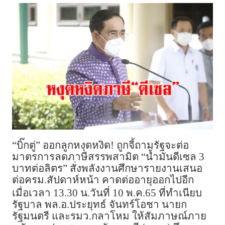
“บิ๊กตู่” ออกลูกหงุดหงิด! ถูกจี้ถามรัฐจะต่อ
มาตรการลดภาษีสรรพสามิต “น้ำมันดีเซล 3
บาทต่อลิตร” สั่งพลังงานศึกษารายงานเสนอ
ต่อครม.สัปดาห์หน้า คาดต่ออายุออกไปอีก
เมื่อเวลา 13.30 น.วันที่ 10 พ.ค.65 ที่ทำเนียบ
รัฐบาล พล.อ.ประยุทธ์ จันทร์โอชา นายก
รัฐมนตรี และรมว.กลาโหม ให้สัมภาษณ์ภาย