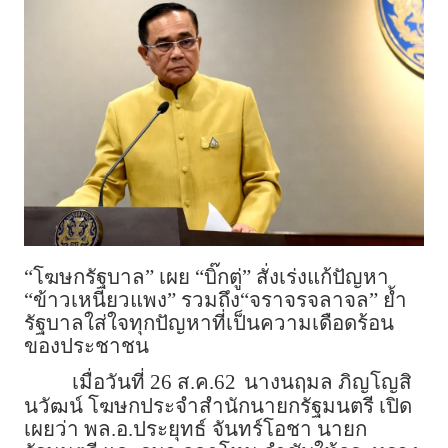
“โฆษกรัฐบาล” เผย “บิ๊กตู่” สั่งเร่งแก้ปัญหา
“ข้าวเหนียวแพง” รวมถึง“จราจรจลาจล” ย้ำ
รัฐบาลใส่ใจทุกปัญหาที่เป็นความเดือดร้อน
ของประชาชน
เมื่อวันที่ 26 ส.ค.62
นางนฤมล ภิญโญสิ
นวัฒน์ โฆษกประจำสำนักนายกรัฐมนตรี เปิด
เผยว่า พล.อ.ประยุทธ์ จันทร์โอชา นายก