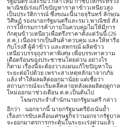
รัฐมนตรี และรมว.กลาโหม กำชับให้กระทรวง
พาณิชย์เร่งแก้ไขปัญหาราคาข้าวเหนียวสูง
เป็นประวัติการณ์ ซึ่งขณะนี้นายจุรินทร์ ลักษณ
วิศิษฏ์ รองนายกรัฐมนตรีและรมว.พาณิชย์ สั่ง
การให้กรมการค้าภายในควบคุมไม่ให้มีการ
กักตุนข้าวเหนียวเพื่อตรึงราคาตั้งแต่วันนี้ (26
ส.ค.) เนื่องจากเป็นสินค้าควบคุม และให้หารือ
กับโรงสี ผู้ค้าข้าว และสหกรณ์ ผลิตข้าว
เหนียวบรรจุถุงราคาพิเศษ เพื่อบรรเทาความ
เดือดร้อนของประชาชนโดยด่วน อย่างไร
ก็ตาม เรื่องนี้จะต้องวางแผนแก้ไขปัญหาใน
ระยะต่อไปด้วย เพราะสาเหตุหลักมาจากภัย
แล้ง ทำให้ผลผลิตออกมาน้อย แต่เชื่อว่า
สถานการณ์จะเริ่มคลี่คลายหลังผลผลิตฤดูกาล
ใหม่ออกมาช่วงเดือน ต.ค.เป็นต้นไป
โฆษกประจำสำนักนายกรัฐมนตรี กล่าว
อีกว่า
นอกจากนี้ นายกรัฐมนตรียังเน้นย้ำ
เรื่องการขับเคลื่อนเศรษฐกิจว่านอกจากรัฐบาล
จะออกมาตรการกระตุ้นในระยะเร่งด่วนแล้ว