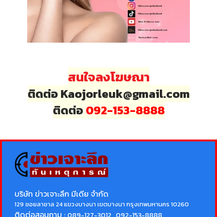
สนใจลงโฆษณา
ติดต่อ Kaojorleuk@gmail.com
ติดต่อ
092-153-8888
บริษัท ข่าวเจาะลึก มีเดีย จำกัด
129 ซอยลาซาล 24 แขวงบางนา เขตบางนา กรุงเทพมหานคร 10260
ติดต่อสอบถาม :
089-127-3012 , 092-153-8888