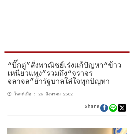
“บิ๊กตู่”สั่งพาณิชย์เร่งแก้ปัญหา“ข้าว
เหนียวแพง”รวมถึง“จราจร
จลาจล”ย้ำรัฐบาลใส่ใจทุกปัญหา
โพสต์เมื่อ
:
26 สิงหาคม 2562
Share