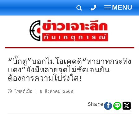
MENU
T
o
g
g
l
e
n
“บิ๊กตู่”บอกไม่โอเคคดี“ทายาทกระทิง
a
แดง”ยังมีหลายจุดไม่ชัดเจนยัน
v
ต้องการความโปร่งใส!
i
g
โพสต์เมื่อ
:
6 สิงหาคม 2563
a
t
Share
i
o
n