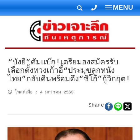
MENU
T
o
g
g
l
e
n
“บังยี”คัมแบ๊ก!เตรียมลงสมัครรับ
a
เลือกตั้งทวงเก้าอี้“ประมุขลูกหนัง
v
ไทย”กลับคืนพร้อมดึง“ซิโก้”กู้วิกฤต!
i
g
โพสต์เมื่อ
:
4 มกราคม 2563
a
t
Share
i
o
n