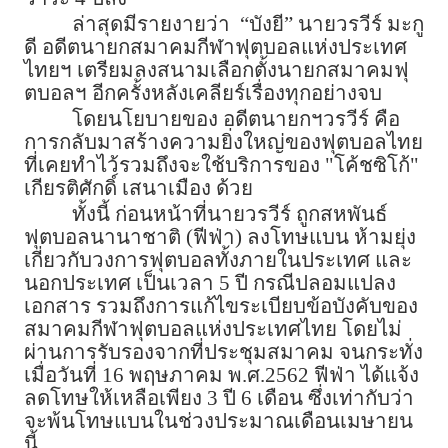
ล่าสุดมีรายงายว่า “บังยี” นายวรวีร์ มะกู
ดี อดีตนายกสมาคมกีฬาฟุตบอลแห่งประเทศ
ไทยฯ เตรียมลงสนามเลือกตั้งนายกสมาคมฟุ
ตบอลฯ อีกครั้งหลังเคลียร์เรื่องทุกอย่างจบ
โดยนโยบายของ อดีตนายกฯวรวีร์ คือ
การกลับมาสร้างความยิ่งใหญ่ของฟุตบอลไทย
ที่เคยทำไว้รวมถึงจะใช้บริการของ "โค้ชซิโก้"
เกียรติศักดิ์ เสนาเมือง ด้วย
ทั้งนี้ ก่อนหน้าที่นายวรวีร์ ถูกสหพันธ์
ฟุตบอลนานาชาติ (ฟีฟ่า) ลงโทษแบน ห้ามยุ่ง
เกี่ยวกับวงการฟุตบอลทั้งภายในประเทศ และ
นอกประเทศ เป็นเวลา 5 ปี กรณีปลอมแปลง
เอกสาร รวมถึงการแก้ไขระเบียบข้อบังคับของ
สมาคมกีฬาฟุตบอลแห่งประเทศไทย โดยไม่
ผ่านการรับรองจากที่ประชุมสมาคม จนกระทั่ง
เมื่อวันที่ 16 พฤษภาคม พ.ศ.2562 ฟีฟ่า ได้แจ้ง
ลดโทษให้เหลือเพียง 3 ปี 6 เดือน ซึ่งเท่ากับว่า
จะพ้นโทษแบนในช่วงประมาณเดือนเมษายน
นี้