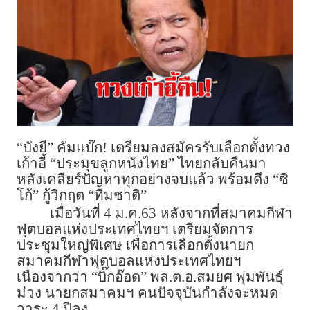
“บังยี” คัมแบ๊ก! เตรียมลงสมัครรับเลือกตั้งทวง
เก้าอี้ “ประมุขลูกหนังไทย” ไทยกลับคืนมา
หลังเคลียร์ปัญหาทุกอย่างจบแล้ว พร้อมดึง “ซิ
โก้” กู้วิกฤต “ทีมชาติ”
เมื่อวันที่ 4 ม.ค.63 หลังจากที่สมาคมกีฬา
ฟุตบอลแห่งประเทศไทยฯ เตรียมจัดการ
ประชุมใหญ่พิเศษ เพื่อการเลือกตั้งนายก
สมาคมกีฬาฟุตบอลแห่งประเทศไทยฯ
เนื่องจากว่า “บิ๊กอ๊อด” พล.ต.อ.สมยศ พุ่มพันธุ์
ม่วง นายกสมาคมฯ คนปัจจุบันกำลังจะหมด
วาระ 4 ปีลง