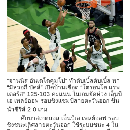
“จานนิส อันเตโตคูมโป” ทำดับเบิ้ลดับเบิ้ล พา
“มิลวอกี บัคส์” เปิดบ้านเชือด “โตรอนโต แรพ
เตอร์ส” 125-103 คะแนน ในเกมยัดห่วง เอ็นบี
เอ เพลย์ออฟ รอบชิงแชมป์สายตะวันออก ขึ้น
นำซีรีส์ 2-0 เกม
ศึกบาสเกตบอล เอ็นบีเอ เพลย์ออฟ รอบ
ชิงชนะเลิศสายตะวันออก ใช้ระบบชนะ 4 ใน