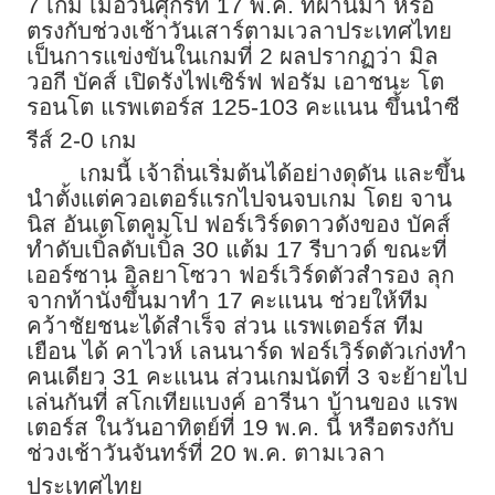
7 เกม เมื่อวันศุกร์ที่ 17 พ.ค. ที่ผ่านมา หรือ
ตรงกับช่วงเช้าวันเสาร์ตามเวลาประเทศไทย
เป็นการแข่งขันในเกมที่ 2 ผลปรากฏว่า มิล
วอกี บัคส์ เปิดรังไฟเซิร์ฟ ฟอรัม เอาชนะ โต
รอนโต แรพเตอร์ส 125-103 คะแนน ขึ้นนำซี
รีส์ 2-0 เกม
เกมนี้ เจ้าถิ่นเริ่มต้นได้อย่างดุดัน และขึ้น
นำตั้งแต่ควอเตอร์แรกไปจนจบเกม โดย จาน
นิส อันเตโตคูมโป ฟอร์เวิร์ดดาวดังของ บัคส์
ทำดับเบิ้ลดับเบิ้ล 30 แต้ม 17 รีบาวด์ ขณะที่
เออร์ซาน อิลยาโซวา ฟอร์เวิร์ดตัวสำรอง ลุก
จากท้านั่งขึ้นมาทำ 17 คะแนน ช่วยให้ทีม
คว้าชัยชนะได้สำเร็จ ส่วน แรพเตอร์ส ทีม
เยือน ได้ คาไวห์ เลนนาร์ด ฟอร์เวิร์ดตัวเก่งทำ
คนเดียว 31 คะแนน ส่วนเกมนัดที่ 3 จะย้ายไป
เล่นกันที่ สโกเทียแบงค์ อารีนา บ้านของ แรพ
เตอร์ส ในวันอาทิตย์ที่ 19 พ.ค. นี้ หรือตรงกับ
ช่วงเช้าวันจันทร์ที่ 20 พ.ค. ตามเวลา
ประเทศไทย