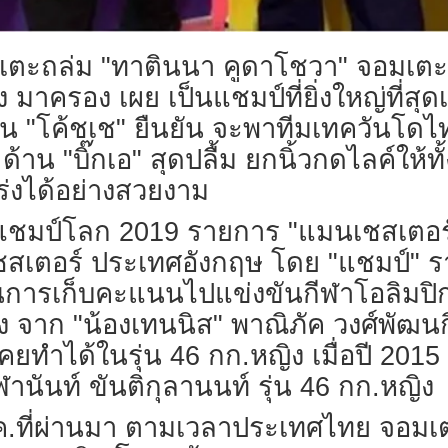
งเตะถล่ม "ทาตินนา คูดาโชวา" จอมเตะ
าครอง เผย เป็นแชมป์ที่ยิ่งใหญ่ที่สุดเท่
าน "โค้ชเช" ยืนยัน จะพาทีมเทควันโดไ
ด้าน "บิ๊กเอ" สุดปลื้ม ยกนิ้วกดไลค์ให้
ร่งได้อย่างสวยงาม
แชมป์โลก 2019 รายการ "แมนเชสเตอร์ 
มนเชสเตอร์ ประเทศอังกฤษ โดย "แชมป์"
นการเก็บคะแนนไปแข่งขันกีฬาโอลิมปิก
จาก "น้องเทนนิส" พาณิภัค วงศ์พัฒนกิจ 
ยทำได้ในรุ่น 46 กก.หญิง เมื่อปี 2015 ท
ฬานันท์ ขันติกุลานนท์ รุ่น 46 กก.หญิง
9 พ.ค.ที่ผ่านมา ตามเวลาประเทศไทย จอมเ