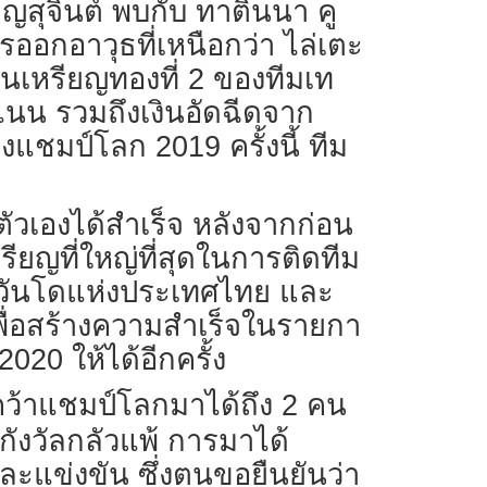
ญสุจินต์ พบกับ ทาตินนา คู
ออกอาวุธที่เหนือกว่า ไล่เตะ
เหรียญทองที่ 2 ของทีมเท
นน รวมถึงเงินอัดฉีดจาก
แชมป์โลก 2019 ครั้งนี้ ทีม
ัวเองได้สำเร็จ หลังจากก่อน
ียญที่ใหญ่ที่สุดในการติดทีม
ทควันโดแห่งประเทศไทย และ
เพื่อสร้างความสำเร็จในรายกา
20 ให้ได้อีกครั้ง
คว้าแชมป์โลกมาได้ถึง 2 คน
กังวัลกลัวแพ้ การมาได้
ละแข่งขัน ซึ่งตนขอยืนยันว่า