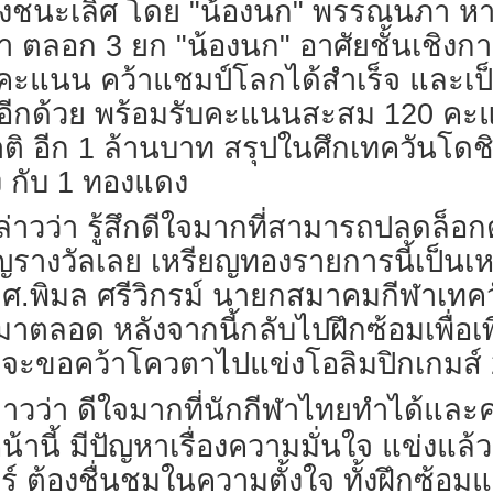
อบชิงชนะเลิศ โดย "น้องนก" พรรณนภา หา
 ตลอก 3 ยก "น้องนก" อาศัยชั้นเชิงการ
แนน คว้าแชมป์โลกได้สำเร็จ และเป็น
อีกด้วย พร้อมรับคะแนนสะสม 120 คะแ
 อีก 1 ล้านบาท สรุปในศึกเทควันโดชิง
 กับ 1 ทองแดง
วว่า รู้สึกดีใจมากที่สามารถปลดล็อกต
ยญรางวัลเลย เหรียญทองรายการนี้เป็นเหร
ณ ผศ.พิมล ศรีวิกรม์ นายกสมาคมกีฬาเ
มาตลอด หลังจากนี้กลับไปฝึกซ้อมเพื่อ
้าจะขอคว้าโควตาไปแข่งโอลิมปิกเกมส์ 20
่าวว่า ดีใจมากที่นักกีฬาไทยทำได้และ
านี้ มีปัญหาเรื่องความมั่นใจ แข่งแล้ว
 ต้องชื่นชมในความตั้งใจ ทั้งฝึกซ้อมแ