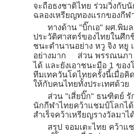
จะถือธงชาติไทย ร่วมวิ่งกับนั
ฉลองเหรียญทองแรกของกีฬา
ทางด้าน "บิ๊กเอ" ผศ.พิม
ประวัติศาสตร์ของไทยในศึกชิ
ชนะตำนานอย่าง หวู จิง หยู เ
อย่างมาก
ส่วน พรรณนภา ก
ได้ และยังเอาชนะมือ 1 ของโ
ทีมเทควันโดไทยครั้งนี้เมื่
ให้กับคนไทยทั้งประเทศด้วย
ส่วน "เสี่ยบิ๊ก" ธนฑิตย์
นักกีฬาไทยคว้าแชมป์โลกได้
สำเร็จคว้าเหรียญรางวัลมาได้
สรุป จอมเตะไทย คว้าแชม