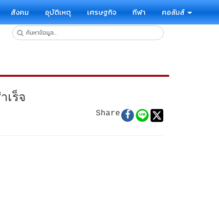
สังคม
อุบัติเหตุ
เศรษฐกิจ
กีฬา
คอลัมส์
ำเร็จ
Share