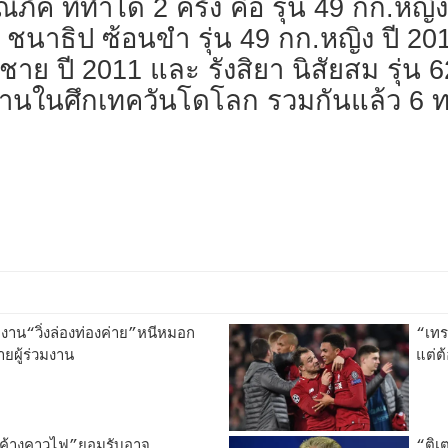
ัค ที่ทำได้ 2 ครั้ง คือ รุ่น 49 กก.หญิง
" ชนาธิป ซ้อนขำ รุ่น 49 กก.หญิง ปี 2013
ย ปี 2011 และ รังสิยา นิสัยสม รุ่น 62
านในศึกเทควันโดโลก รวมกันแล้ว 6 ท
งาน“วิ่งล่องท่องค่าย”หนีหมอก
“เทร
ายผู้ร่วมงาน
แต่ต
“ค้างคาวไฟ”ยอมรับอาจ
“ติเ