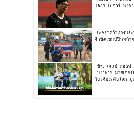
ปล่อย“เปตาร์”หาดา
"เพชร"คว้าทองประว
ศึกชิงแชมป์ปีนหน้าผา
"ช้าง-เจนซ์ กอล์ฟ
"บางจาก มาสเตอร์ส" ท
กับโค้ชระดับโลก มู