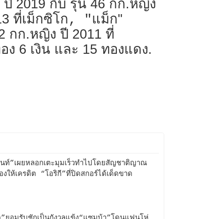
 ปี 2019 กับ รุ่น 46 กก.หญิง
 ที่เม็กซิโก
แม็ก"
, "
 กก.หญิง ปี 2011 ที่
อง 6 เงิน และ 15 ทองแดง.
นท์”เผยหลอกเตะมุมเร็วทำไปโดยสัญชาติญาณ
้องให้เครดิต “โอริกี”ที่ปิดสกอร์ได้เด็ดขาด
ต”ยอมรับชักเป็นกังวลแข้ง“แซมบ้า”โดนแฟนโห่