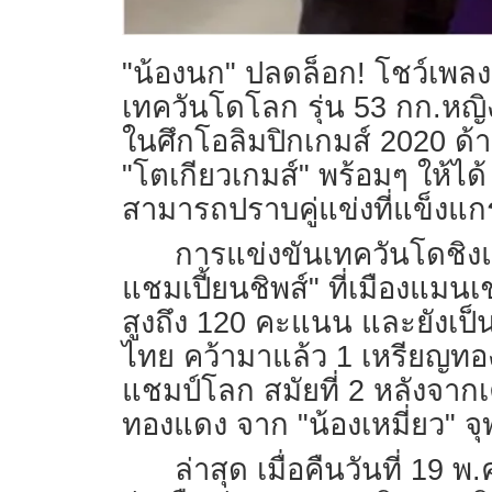
"น้องนก" ปลดล็อก! โชว์เพล
เทควันโดโลก รุ่น 53 กก.หญิง ม
ในศึกโอลิมปิกเกมส์ 2020 ด้
"โตเกียวเกมส์" พร้อมๆ ให้ได้ 
สามารถปราบคู่แข่งที่แข็งแก
การแข่งขันเทควันโดชิง
แชมเปี้ยนชิพส์" ที่เมืองแ
สูงถึง 120 คะแนน และยังเป็
ไทย คว้ามาแล้ว 1 เหรียญทอง 
แชมป์โลก สมัยที่ 2 หลังจากเค
ทองแดง จาก "น้องเหมี่ยว" จุ
ล่าสุด เมื่อคืนวันที่ 1