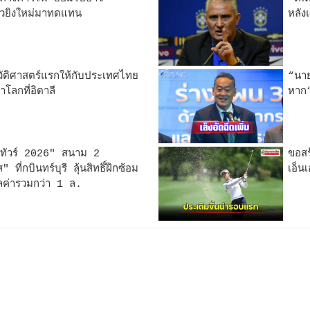
วยิงใหม่มาทดแทน
หลัง
ัติศาสตร์แรกให้กับประเทศไทย
“นาย
โลกที่อิตาลี
หาก“
 ทัวร์ 2026" สนาม 2
ขอสร
ี่กบินทร์บุรี ลุ้นสิทธิ์ฝึกซ้อม
เอ็น
ลค่ารวมกว่า 1 ล.