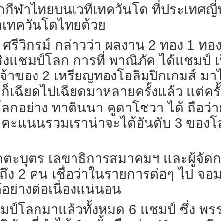
กกีฬาไทยบนเวทีเทควันโด ที่ประเทศญี่ปุ
เทควันโดไทยด้วย
ล ศรีวิกรม์ กล่าวว่า ผลงาน 2 ทอง 1 ท
งแชมป์โลก การที่ พาณิภัค ได้แชมป์ 
จ้าของ 2 เหรียญทองโอลิมปิกเกมส์ มาได
็เฉียดไปเฉียดมาหลายครั้งแล้ว แต่ครั
ลกอย่าง ทาตินนา คูดาโชวา ได้ ถือว่
อคิดคะแนนรวมเราน่าจะได้อันดับ 3 ขอ
 รักตะบุตร เลขาธิการสมาคมฯ และผู้จัดกา
ถึง 2 คน เชื่อว่าในรายการต่อๆ ไป 
อย่างต่อเนื่องแน่นอน
ป์โลกมาแล้วทั้งหมด 6 แชมป์ ซึ่ง พร