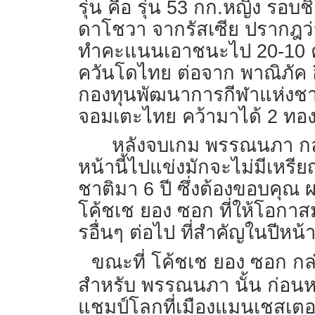
รุ่น คือ รุ่น 53 กก.หญิง ร
ดาโชวา จากรัสเซีย ปรากฎว่า
ทำคะแนนเอาชนะไป 20-10 คะ
ควันโดไทย ต่อจาก พาณิภัค 
กองทุนพัฒนาการกีฬาแห่งชาติ
จอมเตะไทย คว้ามาได้ 2 ทอง
หลังจบเกม พรรณนภา กล่า
หน้านี้ไปแข่งมักจะไม่มีเหรี
ชาติมา 6 ปี ซึ่งต้องขอบคุ
โค้ชเช ยอง ซอก ที่ให้โอกาส
รอื่นๆ ต่อไป ที่สำคัญในปีหน
ขณะที่ โค้ชเช ยอง ซอก กล
สำหรับ พรรณนภา นั้น ก่อนหน้
แชมป์โลกที่เมืองแมนเชสเตอร์