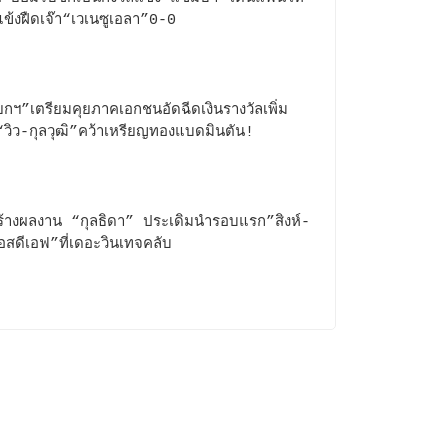
แข้งฝืดเจ๊า“เวเนซูเอลา”0-0
กฯ”เตรียมคุยภาคเอกชนอัดฉีดเงินรางวัลเพิ่ม
วิว-กุลวุฒิ”คว้าเหรียญทองแบดมินตัน!
้างผลงาน “กุลธิดา” ประเดิมนำรอบแรก”สิงห์-
เอสดีเอฟ”ที่เดอะวินเทจคลับ