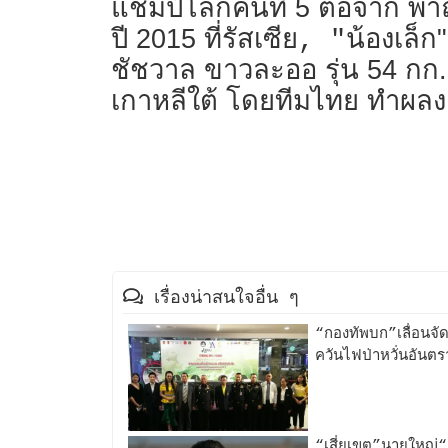
แชมป์โลกคนที่ 5 ต่อจาก พาณิภ
ปี 2015 ที่รัสเซีย
น้องเล็ก
, "
ชัชวาล ขาวละออ รุ่น 54 กก.ชา
เกาหลีใต้ โดยทีมไทย ทำผลง
เรื่องน่าสนใจอื่น ๆ
“กองทัพบก”เลื่อนจัด
ควันไฟป่าหวั่นอันตร
“เสี่ยเขต”นายใหญ่