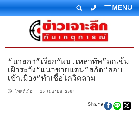
MENU
T
o
g
g
l
e
n
“นายกฯ”เรียก“ผบ.เหล่าทัพ”ถกเข้ม
a
เฝ้าระวัง“แนวชายแดน”สกัด“ลอบ
v
เข้าเมือง”ทำเชื้อโควิดลาม
i
g
โพสต์เมื่อ
:
19 เมษายน 2564
a
t
Share
i
o
n