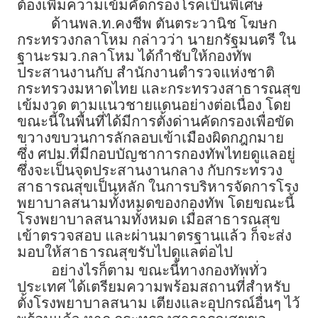
ต้องเพิ่มความเข้มคัดกรองโรคเป็นพิเศษ
ด้านพล.ท.คงชีพ ตันตระวานิช โฆษก
กระทรวงกลาโหม กล่าวว่า นายกรัฐมนตรี ใน
ฐานะรมว.กลาโหม ได้กำชับให้กองทัพ
ประสานงานกับ สำนักงานตำรวจแห่งชาติ
กระทรวงมหาดไทย และกระทรวงสาธารณสุข
เข้มงวด ตามแนวชายแดนอย่างต่อเนื่อง โดย
ขณะนี้ในพื้นที่ได้มีการตั้งด่านคัดกรองเพื่อขัด
ขวางขบวนการลักลอบเข้าเมืองผิดกฎกมาย
ซึ่ง ศปม.ที่มีกอบบัญชาการกองทัพไทยดูแลอยู่
ซึ่งจะเป็นจุดประสานงานกลาง กับกระทรวง
สาธารณสุขเป็นหลัก ในการบริหารจัดการโรง
พยาบาลสนามทั้งหมดของกองทัพ โดยขณะนี้
โรงพยาบาลสนามทั้งหมด เมื่อสาธารณสุข
เข้าตรวจสอบ และผ่านมาตรฐานแล้ว ก็จะส่ง
มอบให้สาธารณสุขรับไปดูแลต่อไป
อย่างไรก็ตาม ขณะนี้ทางกองทัพทั่ว
ประเทศ ได้เตรียมความพร้อมสถานที่สำหรับ
ตั้งโรงพยาบาลสนาม เตียงและอุปกรณ์อื่นๆ ไว้