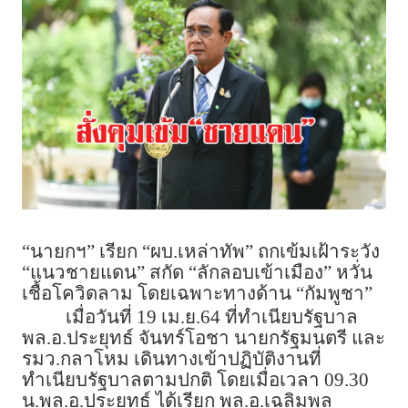
“นายกฯ” เรียก “ผบ.เหล่าทัพ” ถกเข้มเฝ้าระวัง
“แนวชายแดน” สกัด “ลักลอบเข้าเมือง” หวั่น
เชื้อโควิดลาม โดยเฉพาะทางด้าน “กัมพูชา”
เมื่อวันที่ 19 เม.ย.64 ที่ทำเนียบรัฐบาล
พล.อ.ประยุทธ์ จันทร์โอชา นายกรัฐมนตรี และ
รมว.กลาโหม เดินทางเข้าปฏิบัติงานที่
ทำเนียบรัฐบาลตามปกติ โดยเมื่อเวลา 09.30
น.พล.อ.ประยุทธ์ ได้เรียก พล.อ.เฉลิมพล