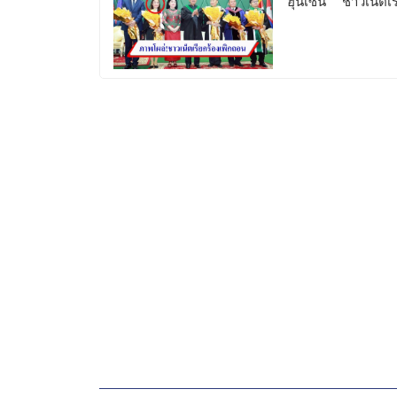
“ฮุนเซน” ชาวเน็ตเร