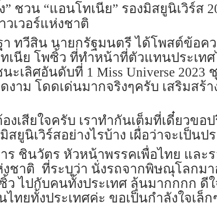
ิ๊ง” ชวน “แอนโทเนีย” รองมิสยูนิเวิร์ส
วเวอร์แห่งชาติ
ศรษฐา ทวีสิน นายกรัฐมนตรี ได้โพสต์ข้
ีย โพซิ้ว ที่ทำหน้าที่ตัวแทนประเทศ
เลิศอันดับที่ 1 Miss Universe 2023 
งาม โดดเด่นมากจริงๆครับ เสริมสร้างค
่ต้องเสียใจครับ เราทำกันเต็มที่เดี๋ย
ิสยูนิเวิร์สอย่างไรบ้าง เผื่อว่าจะเป็
ธาร ชินวัตร หัวหน้าพรรคเพื่อไทย 
าติ ที่ระบุว่า นั่งรถจากพิษณุโลกมาอุต
พซิ้ว ไปกับคนทั้งประเทศ ลุ้นมากกกก ดี
ไทยทั้งประเทศค่ะ ขอเป็นกำลังใจเล็ก