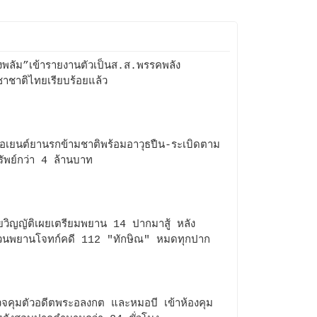
งพลัม”เข้ารายงานตัวเป็นส.ส.พรรคพลัง
าชาติไทยเรียบร้อยแล้ว
อเยนต์ยานรกข้ามชาติพร้อมอาวุธปืน-ระเบิดตาม
รัพย์กว่า 4 ล้านบาท
วิญญัติเผยเตรียมพยาน 14 ปากมาสู้ หลัง
วนพยานโจทก์คดี 112 "ทักษิณ" หมดทุกปาก
จคุมตัวอดีตพระอลงกต และหมอบี เข้าห้องคุม