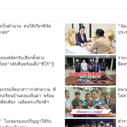
องเป็นตำนาน คนให้เกียรติจัด
“น้อ
์เฟส”
ประช
ยมลงสมัครรับเลือกตั้งทวง
รวบเ
งไทย”กลับคืนพร้อมดึง“ซิโก้”กู้
ยึดท
ิจกรรมจิตอาสา“เราทำความ ดี
ทนาย
โรงเรียนบ้านคลองจินดา พร้อม
ไต่ส
วยติดเตียง เฉลิมพระเกียรติฯ
” ไปเขมรมอบปริญญาให้กับ
ตำรว