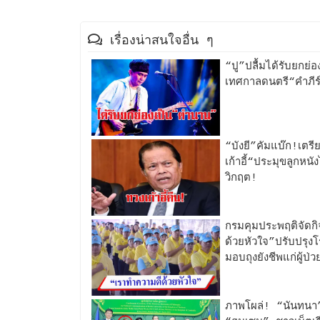
เรื่องน่าสนใจอื่น ๆ
“ปู”ปลื้มได้รับยกย่
เทศกาลดนตรี“คำภีร
“บังยี”คัมแบ๊ก!เตรี
เก้าอี้“ประมุขลูกหนั
วิกฤต!
กรมคุมประพฤติจัดก
ด้วยหัวใจ”ปรับปรุง
มอบถุงยังชีพแก่ผู้ป่
ภาพโผล่! “นันทนา