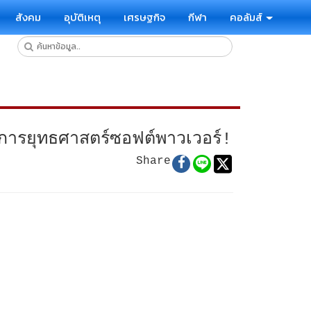
สังคม
อุบัติเหตุ
เศรษฐกิจ
กีฬา
คอลัมส์
การยุทธศาสตร์ซอฟต์พาวเวอร์!
Share