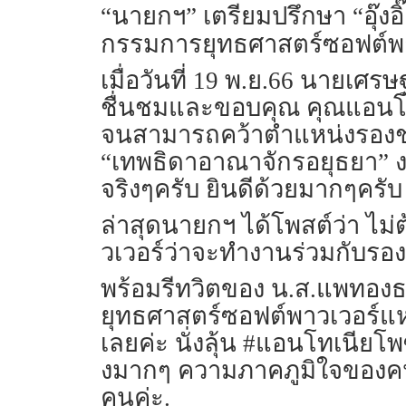
“นายกฯ” เตรียมปรึกษา “อุ๊งอ
กรรมการยุทธศาสตร์ซอฟต์พา
เมื่อวันที่ 19 พ.ย.66 นายเ
ชื่นชมและขอบคุณ คุณแอนโทเน
จนสามารถคว้าตำแหน่งรองชนะ
“เทพธิดาอาณาจักรอยุธยา” งด
จริงๆครับ ยินดีด้วยมากๆครับ
ล่าสุดนายกฯ ได้โพสต์ว่า ไม
วเวอร์ว่าจะทำงานร่วมกับรองม
พร้อมรีทวิตของ น.ส.แพทอง
ยุทธศาสตร์ซอฟต์พาวเวอร์แห่งช
เลยค่ะ นั่งลุ้น #แอนโทเนียโ
งมากๆ ความภาคภูมิใจของคน
คนค่ะ.