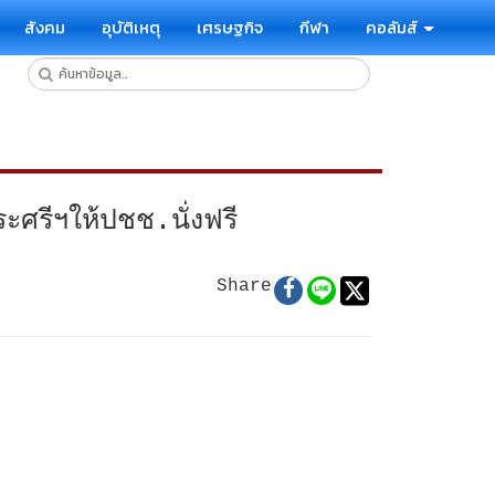
สังคม
อุบัติเหตุ
เศรษฐกิจ
กีฬา
คอลัมส์
ศรีฯให้ปชช.นั่งฟรี
Share