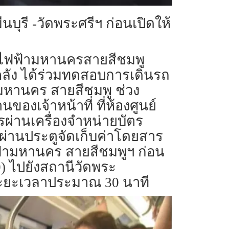
ุรี -วัดพระศรีฯ ก่อนเปิดให้
 รถไฟฟ้ามหานครสายสีชมพู
ลัง ได้ร่วมทดสอบการเดินรถ
หานคร สายสีชมพู ช่วง
ของเจ้าหน้าที่ ที่ห้องศูนย์
่านเครื่องจำหน่ายบัตร
ผ่านประตูจัดเก็บค่าโดยสาร
ฟ้ามหานคร สายสีชมพูฯ ก่อน
) ไปยังสถานีวัดพระ
ระยะเวลาประมาณ 30 นาที