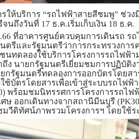
้บริการ “รถไฟฟ้าสายสีชมพู” ช่วงมีนบ
ึงวันที่ 17 ธ.ค.เริ่มเก็บเงิน 18 ธ.ค.
 พ.ย.66 ที่อาคารศูนย์ควบคุมการเดินรถ
มนตรีและรัฐมนตรีว่าการกระทรวงการค
ชาชนทดลองใช้บริการโครงการรถไฟฟ้าม
าถึง นายกรัฐมนตรีเยี่ยมชมการปฏิบัติงาน
ายกรัฐมนตรีทดลองการออกบัตรโดยสารผ
ช้บัตรโดยสารเพื่อเข้าสู่ระบบรถไฟฟ้า
 (PK30) พร้อมชมนิทรรศการโครงการรถไฟ
ษ ออกเดินทางจากสถานีมีนบุรี (PK30
บชมวีดิทัศน์ภาพรวมโครงการฯ โดยใช้