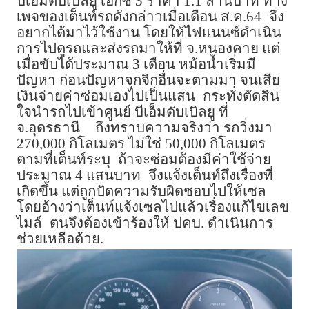
บีเอ็มดับเบิลยู เอ็กซ์ 3 ราคา 1.1 ล้านบาท ทาง
เพจของเต็นท์รถดังกล่าวเมื่อเดือน ส.ค.64
จึง
อยากได้มาไว้ใช้งาน โดยให้ไฟแนนซ์ดำเนิน
การไปดูรถและส่งรถมาให้ที่ จ.หนองคาย แต่
เมื่อขับได้ประมาณ 3 เดือน หม้อน้ำเริ่มมี
ปัญหา ก่อนปัญหาจุกจิกอื่นจะตามมา จนเสีย
เงินจ่ายค่าซ่อมเองไปเป็นแสน
กระทั่งตัดสิน
ใจนำรถไปเข้าศูนย์ บีเอ็มดับเบิลยู ที่
จ.อุดรธานี
ถึงทราบความจริงว่า รถวิ่งมา
270,000 กิโลเมตร ไม่ใช่ 50,000 กิโลเมตร
ตามที่เต็นท์ระบุ
ถ้าจะซ่อมต้องมีค่าใช้จ่าย
ประมาณ 4 แสนบาท
จึงแจ้งเต็นท์ถึงเรื่องที่
เกิดขึ้น แต่ถูกปัดความรับผิดชอบไปให้เซล
โดยอ้างว่าเต็นท์แจ้งเซลไปแล้วเรื่องแก้ไขเลข
ไมล์
ตนจึงต้องเข้าร้องให้ ปคบ. ดำเนินการ
ช่วยเหลือด้วย.