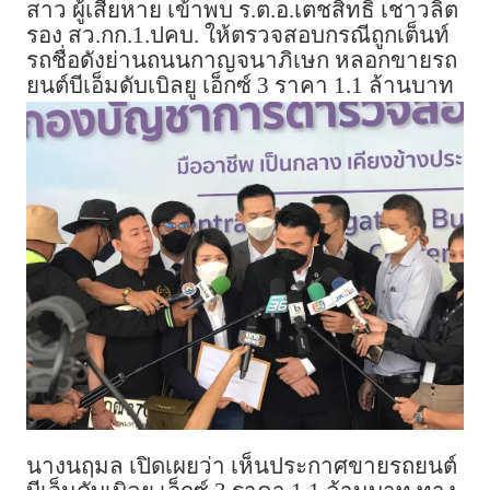
สาว ผู้เสียหาย เข้าพบ ร.ต.อ.เตชสิทธิ เชาวลิต
รอง สว.กก.1.ปคบ. ให้ตรวจสอบกรณีถูกเต็นท์
รถชื่อดังย่านถนนกาญจนาภิเษก หลอกขายรถ
ยนต์บีเอ็มดับเบิลยู เอ็กซ์ 3 ราคา 1.1 ล้านบาท
นางนฤมล เปิดเผยว่า เห็นประกาศขายรถยนต์