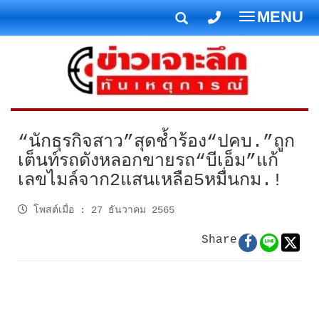
MENU
T
o
g
g
l
e
n
“นักธุรกิจสาว”สุดช้ำร้อง“ปคบ.”ถูก
a
เต็นท์รถดังหลอกขายรถ“บีเอ็ม”แก้
v
เลขไมล์จาก2แสนเหลือ5หมื่นกม.!
i
g
โพสต์เมื่อ
:
27 ธันวาคม 2565
a
t
Share
i
o
n