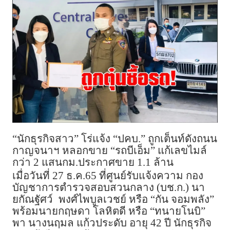
“นักธุรกิจสาว” โร่แจ้ง “ปคบ.” ถูกเต็นท์ดังถนน
กาญจนาฯ หลอกขาย “รถบีเอ็ม” แก้เลขไมล์
กว่า 2 แสนกม.ประกาศขาย 1.1 ล้าน
เมื่อวันที่ 27 ธ.ค.65 ที่ศูนย์รับแจ้งความ กอง
บัญชาการตำรวจสอบสวนกลาง (บช.ก.) นา
ยกัณฐัศว์
พงศ์ไพบูลเวชย์ หรือ “กัน จอมพลัง”
พร้อมนายกฤษดา โลหิตดี หรือ “ทนายโนบิ”
พา นางนฤมล แก้วประดับ อายุ 42 ปี นักธุรกิจ