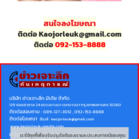
สนใจลงโฆษณา
ติดต่อ Kaojorleuk@gmail.com
ติดต่อ
092-153-8888
บริษัท ข่าวเจาะลึก มีเดีย จำกัด
129 ซอยลาซาล 24 แขวงบางนา เขตบางนา กรุงเทพมหานคร 10260
ติดต่อสอบถาม :
089-127-3012 , 092-153-8888
ติดต่อโฆษณา
อีเมล์ :
kaojorleuk@gmail.com
www.kaojorleuk-media.com
นายกรธนพล วิลัยเลิศ
บรรณาธิการบริหาร
เราใช้คุกกี้เพื่อปรับปรุงไซต์ของเราและประสบการณ์ของคุณ