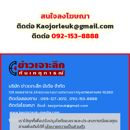
สนใจลงโฆษณา
ติดต่อ Kaojorleuk@gmail.com
ติดต่อ
092-153-8888
บริษัท ข่าวเจาะลึก มีเดีย จำกัด
129 ซอยลาซาล 24 แขวงบางนา เขตบางนา กรุงเทพมหานคร 10260
ติดต่อสอบถาม :
089-127-3012 , 092-153-8888
ติดต่อโฆษณา
อีเมล์ :
kaojorleuk@gmail.com
www.kaojorleuk-media.com
นายกรธนพล วิลัยเลิศ
บรรณาธิการบริหาร
เราใช้คุกกี้เพื่อปรับปรุงไซต์ของเราและประสบการณ์ของคุณ
อ่านเพิ่มเติมได้ที่
นโยบายความเป็นส่วนตัว