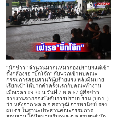
“นักข่าว” จำนวนมากแห่มากองปราบฯแต่เช้า
ตั้งกล้องรอ “บิ๊กโจ๊ก” กับพวกเข้าพบคณะ
กรรมการสอบสวนวินัยร้ายแรง หลังมีหมาย
เรียกเข้าให้ปากคำครั้งแรกกับคณะทำงาน
เมื่อเวลา 09.30 น.วันที่ 7 พ.ค.67 ผู้สื่อข่าว
รายงานจากกองบังคับการปราบปราม (บก.ป.)
ว่า หลังจาก พล.ต.อ สราวุฒิ การพานิชย์ รอง
ผบ.ตร.ในฐานะประธานคณะกรรมการ
สอบสวน ได้มีหมายเรียกพล.ต.อ.สุรเชษฐ์ หัก