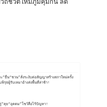
ชีวิตให้มีภูมิคุ้มกัน ลด
ระ”ยื่น“ชวน”สั่งระงับต่อสัญญาสร้างสภาใหม่ครั้ง
บพิรุธผู้รับเหมาอ้างส่งพื้นที่ล่าช้า!
กตู่”คุย“อุตตม”โชว์สื่อไร้ปัญหา!