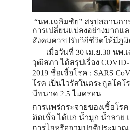
“นพ.เฉลิมชัย” สรุปสถานการณ์
การเปลี่ยนแปลงอย่างมากและร
สังคมควรปรับวิถีชีวิตให้มีภู
เมื่อวันที่ 30 เม.ย.30
วุฒิสภา ได้สรุปเรื่อง
COVID-19
2019 ชื่อเชื้อโรค : SARS CoV
โรค เป็นไวรัสในตระกูลโคโร
มีขนาด 2.5 ไมครอน
การแพร่กระจายของเชื้อโรค
ติดเชื้อ ได้แก่ น้ำมูก น้
การไอหรือจามปกติประมาณ 2 เม