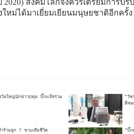
 2020) สังคมโลกจึงควรเตรียมการปรับวิถี
งใหม่ได้มาเยี่ยมเยียนมนุษยชาติอีกครั้ง
ลใหญ่นักข่าวปทุม บิ๊กแจ๊สร่วม
“วัช
ที่4พ
ยทำร้ายลูก 7 ขวบเสียชีวิต
“บิ๊