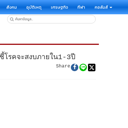
สังคม
อุบัติเหตุ
เศรษฐกิจ
กีฬา
คอลัมส์
่ชี้โรคจะสงบภายใน1-3ปี
Share