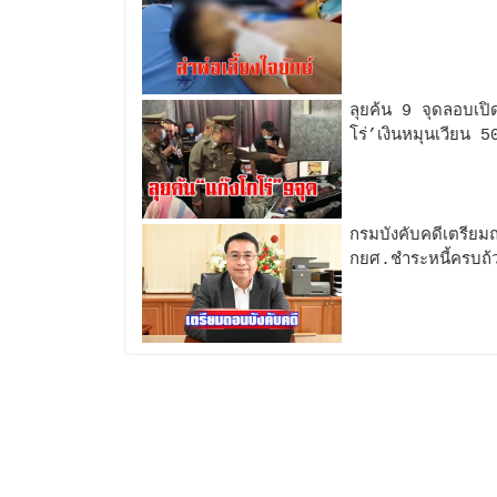
ลุยค้น 9 จุดลอบเปิ
โร่’เงินหมุนเวียน 5
กรมบังคับคดีเตรียมถ
กยศ.ชำระหนี้ครบถ้