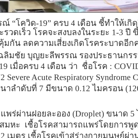
 “โควิด-19” ครบ 4 เดือน ชี้ทำให้เกิด
วดเร็ว โรคจะสงบลงในระยะ 1-3 ปี ขึ้
มิคุ้มกัน ลดความเสี่ยงเกิดโรคระบาดอีกคร
 นพ.เฉลิมชัย บุญยะลีพรรณ รองประธาน
 เมื่อครบ 4 เดือน ว่า ชื่อโรค : COVI
2 Severe Acute Respiratory Syndrome C
นาลำดับที่ 7 มีขนาด 0.12 ไมครอน (12
 แพร่ผ่านฝอยละออง (
Droplet) ขนาด 5 
ำลาย เสมหะ เชื้อโรคสามารถแพร่โดยการ
ตร เชื้อโรคเข้าสู่ร่างกายมนุษย์ผ่านเข