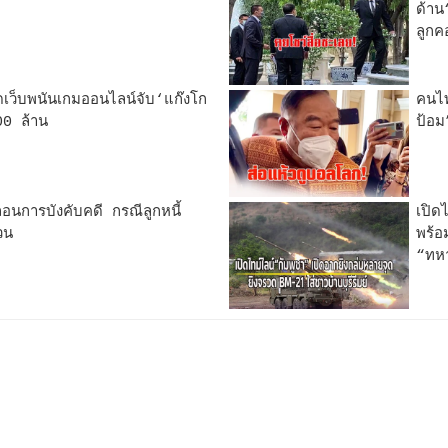
ด้าน
ลูกค
ดเว็บพนันเกมออนไลน์จับ‘แก๊งโก
คนไท
00 ล้าน
ป้อม
อนการบังคับคดี กรณีลูกหนี้
เปิด
วน
พร้อ
“ทห