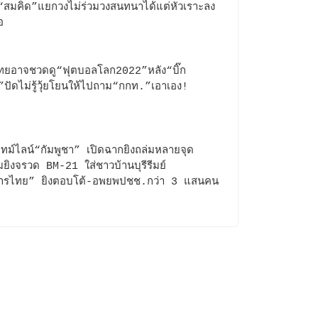
“สมคิด”แยกวงไม่ร่วมวงสนทนาได้แต่หัวเราะลง
อ
ยอาจชวดดู“ฟุตบอลโลก2022”หลัง“บิ๊ก
”ปัดไม่รู้วุ้ยโยนให้ไปถาม“กกท.”เอาเอง!
ไทม์ไลน์“กัมพูชา” เปิดฉากยิงถล่มหลายจุด
มยิงจรวด BM-21 ใส่ชาวบ้านบุรีรีมย์
ารไทย” ยิงตอบโต้-อพยพปชช.กว่า 3 แสนคน