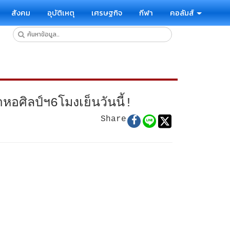
สังคม
อุบัติเหตุ
เศรษฐกิจ
กีฬา
คอลัมส์
หอศิลป์ฯ6โมงเย็นวันนี้!
Share