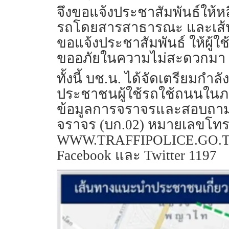
จึงขอแจ้งประชาสัมพันธ์ให้ห
รถโดยสารสาธารณะ และเส้นทาง
ขอแจ้งประชาสัมพันธ์ ให้ผู
ขออภัยในความไม่สะดวกมา ณ 
ทั้งนี้ บช.น. ได้จัดเตรีย
ประชาชนผู้ใช้รถใช้ถนนในภา
ข้อมูลการจราจรและสอบถามข้
จราจร (บก.02) หมายเลขโทรศั
WWW.TRAFFIPOLICE.GO.TH แ
Facebook และ Twitter 1197