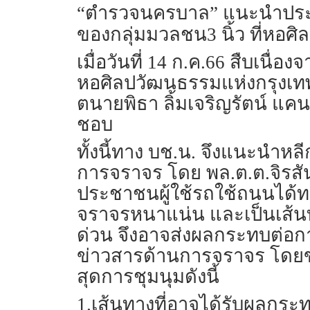
“ตำรวจนครบาล” แนะนำประชาช
ของกลุ่มมวลชน3 นิ้ว ที่หอศิ
เมื่อวันที่ 14 ก.ค.66 สืบเนื่
หอศิลปวัฒนธรรมแห่งกรุงเท
ตนายพิธา ลิ้มเจริญรัตน์ แค
ชอบ
ทั้งนี้ทาง บช.น. จึงแนะนำหลี
การจราจร โดย พล.ต.ต.จิรสัน
ประชาชนผู้ใช้รถใช้ถนนได้ทราบ
จราจรหนาแน่น และเป็นเส้น
ด่วน จึงอาจส่งผลกระทบต่อก
ข่าวสารด้านการจราจร โดยขอให
สุดการชุมนุมดังนี้
1.เส้นทางที่อาจได้รับผลกระ