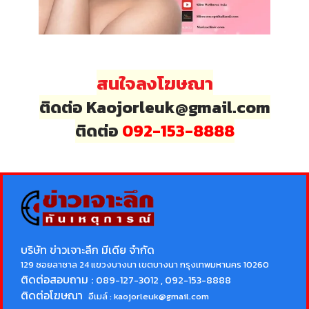
สนใจลงโฆษณา
ติดต่อ Kaojorleuk@gmail.com
ติดต่อ
092-153-8888
บริษัท ข่าวเจาะลึก มีเดีย จำกัด
129 ซอยลาซาล 24 แขวงบางนา เขตบางนา กรุงเทพมหานคร 10260
ติดต่อสอบถาม :
089-127-3012 , 092-153-8888
ติดต่อโฆษณา
อีเมล์ :
kaojorleuk@gmail.com