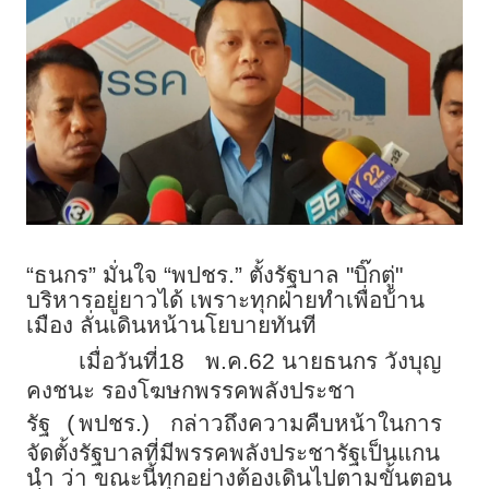
“ธนกร” มั่นใจ “พปชร.” ตั้งรัฐบาล "บิ๊กตู่"
บริหารอยู่ยาวได้ เพราะทุกฝ่ายทำเพื่อบ้าน
เมือง ลั่นเดินหน้านโยบายทันที
เมื่อวันที่18
พ.ค.62 นายธนกร วังบุญ
คงชนะ รองโฆษกพรรคพลังประชา
รัฐ
พปชร.)
กล่าวถึงความคืบหน้าในการ
(
จัดตั้งรัฐบาลที่มีพรรคพลังประชารัฐเป็นแกน
นำ ว่า ขณะนี้ทุกอย่างต้องเดินไปตามขั้นตอน