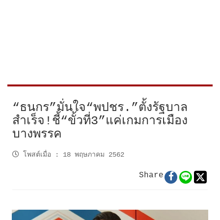
“ธนกร”มั่นใจ“พปชร.”ตั้งรัฐบาล
สำเร็จ!ชี้“ขั้วที่3”แค่เกมการเมือง
บางพรรค
โพสต์เมื่อ
:
18 พฤษภาคม 2562
Share