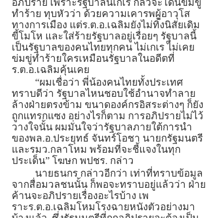
อภิปราย เพราะรัฐบาลนี้เกเร กลัวจะโดนข่มขู่
ทำร้าย ทุบหัวว่า ด้วยความเคารพผู้อาวุโส
ทางการเมือง แต่ร.ต.อ.เฉลิมยังไม่ทิ้งนิสัยเดิม
ขี้โมโห และใส่ร้ายรัฐบาลอยู่เรื่อยๆ รัฐบาลนี้
เป็นรัฐบาลของคนไทยทุกคน ไม่เกเร ไม่เคย
ข่มขู่ทำร้ายใครเหมือนรัฐบาลในอดีตที่
ร.ต.อ.เฉลิมคุ้นเคย
“ผมเชื่อว่า พี่น้องคนไทยทั้งประเทศ
ทราบดีว่า รัฐบาลไหนชอบใช้อำนาจทำลาย
ล้างฝ่ายตรงข้าม ขนาดองค์กรอิสระต่างๆ ก็ยัง
ถูกแทรกแซง อย่างไรก็ตาม การอภิปรายไม่ไว้
วางใจนั้น ผมมั่นใจว่ารัฐบาลภายใต้การนำ
ของพล.อ.ประยุทธ์ จันทร์โอชา นายกรัฐมนตรี
และรมว.กลาโหม พร้อมที่จะชี้แจงในทุก
ประเด็น” โฆษก พปชร. กล่าว
นายธนกร กล่าวอีกว่า เท่าที่ทราบข้อมูล
จากสื่อมวลชนนั้น ก็พอจะทราบอยู่แล้วว่า ฝ่าย
ค้านจะอภิปรายเรื่องอะไรบ้าง เพ
ราะร.ต.อ.เฉลิมโหมโรงฉายหนังตัวอย่างมา
บ้างแล้ว ซึ่งรัฐมนตรีที่ถูกอภิปรายจะต้องเป็น