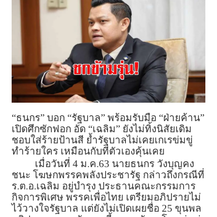
“ธนกร” บอก “รัฐบาล” พร้อมรับมือ “ฝ่ายค้าน”
เปิดศึกซักฟอก อัด “เฉลิม” ยังไม่ทิ้งนิสัยเดิม
ชอบใส่ร้ายป้านสี ย้ำรัฐบาลไม่เคยเกเรข่มขู่
ทำร้ายใคร เหมือนกับที่ตัวเองคุ้นเคย
เมื่อวันที่ 4 ม.ค.63 นายธนกร วังบุญคง
ชนะ โฆษกพรรคพลังประชารัฐ กล่าวถึงกรณีที่
ร.ต.อ.เฉลิม อยู่บำรุง ประธานคณะกรรมการ
กิจการพิเศษ พรรคเพื่อไทย เตรียมอภิปรายไม่
ไว้วางใจรัฐบาล แต่ยังไม่เปิดเผยชื่อ 25 ขุนพล