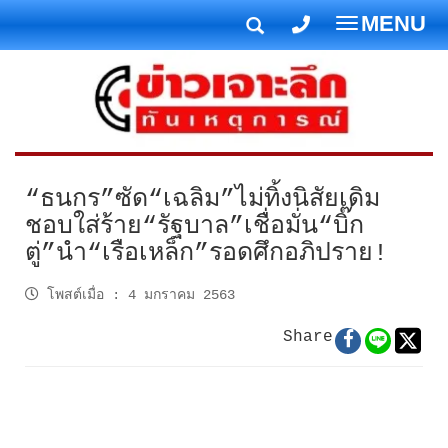
MENU
T
o
g
g
l
e
n
“ธนกร”ซัด“เฉลิม”ไม่ทิ้งนิสัยเดิม
a
ชอบใส่ร้าย“รัฐบาล”เชื่อมั่น“บิ๊ก
v
ตู่”นำ“เรือเหล็ก”รอดศึกอภิปราย!
i
g
โพสต์เมื่อ
:
4 มกราคม 2563
a
t
Share
i
o
n