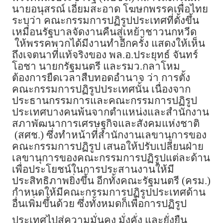
นายอนุสรณ์ เอี่ยมสะอาด โฆษกพรรคเพื่อไทย
ระบุว่า คณะกรรมการปฏิรูปประเทศที่ตั้งขึ้น
เหมือนรัฐบาลจัดงานคืนสู่เหย้าชาวนกหวีด
ให้พรรคพวกได้มีงานทำอีกครั้ง แสดงให้เห็น
ถึงเจตนาที่แท้จริงของ พล.อ.ประยุทธ์ จันทร์
โอชา นายกรัฐมนตรี และรมว.กลาโหม
ต้องการยืดเวลาสืบทอดอำนาจ ว่า การตั้ง
คณะกรรมการปฏิรูปประเทศนั้น เนื่องจาก
ประธานกรรมการและคณะกรรมการปฏิรูป
ประเทศบางคนพ้นจากตำแหน่งและสำนักงาน
สภาพัฒนาการเศรษฐกิจและสังคมแห่งชาติ
(สศช.) ซึ่งทำหน้าที่สำนักงานเลขานุการของ
คณะกรรมการปฏิรูป เสนอให้ปรับเปลี่ยนฝ่าย
เลขานุการของคณะกรรมการปฏิรูปแต่ละด้าน
เพื่อประโยชน์ในการประสานงานให้มี
ประสิทธิภาพยิ่งขึ้น อีกทั้งคณะรัฐมนตรี (ครม.)
กำหนดให้มีคณะกรรมการปฏิรูปประเทศด้าน
อื่นเพิ่มขึ้นด้วย ซึ่งทั้งหมดก็เพื่อการปฏิรูป
ประเทศไปสู่ความมั่นคง มั่งคั่ง และยั่งยืน