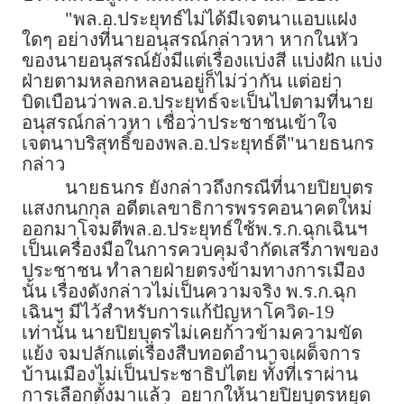
"พล.อ.ประยุทธ์ไม่ได้มีเจตนาแอบแฝง
ใดๆ อย่างที่นายอนุสรณ์กล่าวหา หากในหัว
ของนายอนุสรณ์ยังมีแต่เรื่องแบ่งสี แบ่งฝัก แบ่ง
ฝ่ายตามหลอกหลอนอยู่ก็ไม่ว่ากัน แต่อย่า
บิดเบือนว่าพล.อ.ประยุทธ์จะเป็นไปตามที่นาย
อนุสรณ์กล่าวหา เชื่อว่าประชาชนเข้าใจ
เจตนาบริสุทธิ์ของพล.อ.ประยุทธ์ดี"นายธนกร
กล่าว
นายธนกร ยังกล่าวถึงกรณีที่นายปิยบุตร
แสงกนกกุล อดีตเลขาธิการพรรคอนาคตใหม่
ออกมาโจมตีพล.อ.ประยุทธ์ใช้พ.ร.ก.ฉุกเฉินฯ
เป็นเครื่องมือในการควบคุมจำกัดเสรีภาพของ
ประชาชน ทำลายฝ่ายตรงข้ามทางการเมือง
นั้น เรื่องดังกล่าวไม่เป็นความจริง พ.ร.ก.ฉุก
เฉินฯ มีไว้สำหรับการแก้ปัญหาโควิด-19
เท่านั้น นายปิยบุตรไม่เคยก้าวข้ามความขัด
แย้ง จมปลักแต่เรื่องสืบทอดอำนาจเผด็จการ
บ้านเมืองไม่เป็นประชาธิปไตย ทั้งที่เราผ่าน
การเลือกตั้งมาแล้ว อยากให้นายปิยบุตรหยุด