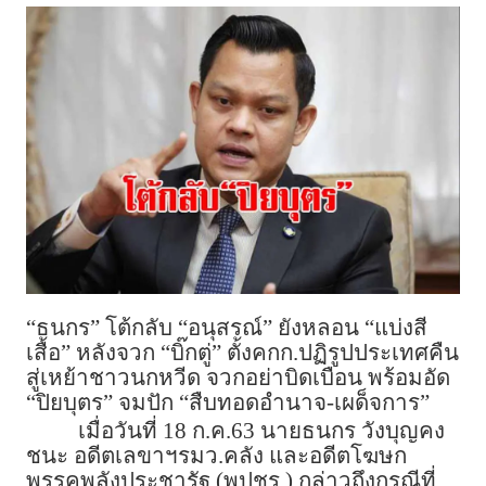
“ธนกร” โต้กลับ “อนุสรณ์” ยังหลอน “แบ่งสี
เสื้อ” หลังจวก “บิ๊กตู่” ตั้งคกก.ปฏิรูปประเทศคืน
สู่เหย้าชาวนกหวีด จวกอย่าบิดเบือน พร้อมอัด
“ปิยบุตร” จมปัก “สืบทอดอำนาจ-เผด็จการ”
เมื่อวันที่ 18 ก.ค.63 นายธนกร วังบุญคง
ชนะ อดีตเลขาฯรมว.คลัง และอดีตโฆษก
พรรคพลังประชารัฐ (พปชร.) กล่าวถึงกรณีที่