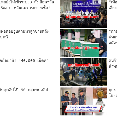
ยยังไม่เข้าระยะ3!สั่งเลื่อน“วัน
“เพื
5เม.ย.หวั่นแพร่กระจายเชื้อ!
เสี่
อมพ่อหอบรูปตามหาลูกชายหลัง
“กกต
บหนี
พัทย
สมัค
วจยึดยาบ้า 440,000 เม็ดคา
คนร้
น้ำพ
ลับดูคลิปโป๊ 90 กลุ่มพบคลิป
บุกร
โน่-