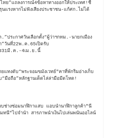
่อไทย”แถลงการณ์4ข้อหาทางออกให้ประเทศ!ชี้
ยงรุนแรงหากไม่ฟังเสียงประชาชน-แก้ศก.ไม่ได้
.”ประกาศวันเลือกตั้ง“ผู้ว่าฯกทม.-นายกเมือง
า”วันที่22พ.ค.65เปิดรับ
ร31มี.ค.-4เม.ย.นี้
ายแทงดับ“พระจอมขมังเวทย์"คาที่พักริมอ่างเก็บ
บ“มือถือ”หลักฐานเด็ดไล่ล่ามือมีดโหด!
วบช่างซ่อมนาฬิกาแสบ แอบนำนาฬิกาลูกค้า"นี
เมทนี"ไปจำนำ สารภาพนำเงินไปเล่นพนันออไลน์