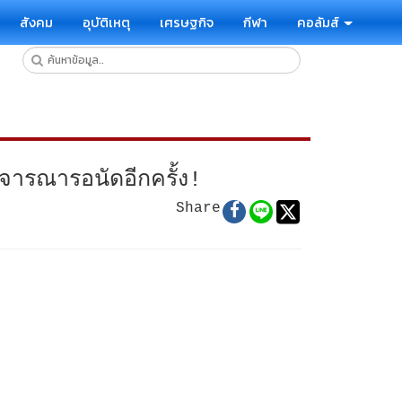
สังคม
อุบัติเหตุ
เศรษฐกิจ
กีฬา
คอลัมส์
จารณารอนัดอีกครั้ง!
Share