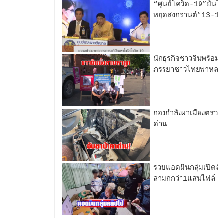
“ศูนย์โควิด-19”ยันไท
หยุดสงกรานต์”13-1
นักธุรกิจชาวจีนพร้
ภรรยาชาวไทยพาหล
กองกำลังผาเมืองตร
ด่าน
รวบแอดมินกลุ่มเปิด
ลามกกว่า1แสนไฟล์