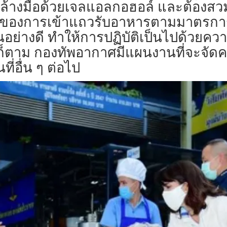
ารล้างมือด้วยเจลแอลกอฮอล์ และต้องส
องการเข้าแถวรับอาหารตามมาตรการ Soc
อย่างดี ทำให้การปฏิบัติเป็นไปด้วยคว
รก็ตาม กองทัพอากาศมีแผนงานที่จะจัดคร
่อื่น ๆ ต่อไป