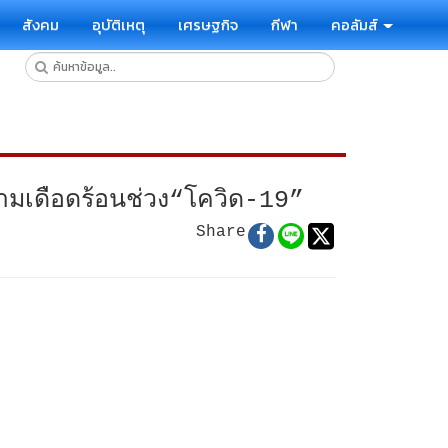
สังคม
อุบัติเหตุ
เศรษฐกิจ
กีฬา
คอลัมส์
ามเดือดร้อนช่วง“โควิด-19”
Share