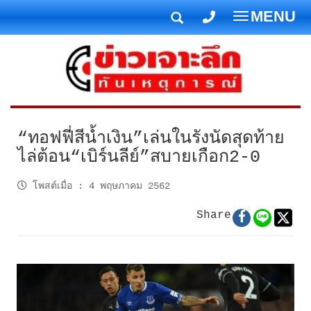
MENU
T
o
g
g
l
e
n
“ทอฟฟี่สีน้ำเงิน”เล่นในรังนัดสุดท้าย
a
ไล่ต้อน“เบิร์นลีย์”สบายเกือก2-0
v
i
โพสต์เมื่อ
:
4 พฤษภาคม 2562
g
Share
a
t
i
o
n