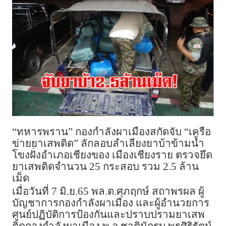
“ทหารพราน” กองกำลังผาเมืองสกัดจับ “เครือ
ข่ายยาเสพติด” ลักลอบลำเลียงยาบ้าข้ามน้ำ
โขงฝั่งอำเภอเชียงของ เมืองเชียงราย ตรวจยึด
ยาเสพติดจำนวน 25 กระสอบ รวม 2.5 ล้าน
เม็ด
เมื่อวันที่ 7 มิ.ย.65 พล.ต.ศุภฤกษ์ สถาพรผล ผู้
บัญชาการกองกำลังผาเมือง และผู้อำนวยการ
ศูนย์ปฏิบัติการป้องกันและปราบปรามยาเสพ
ติดกองกำลังผาเมือง พ.อ.ชาตินักรบ พรศิริรัตน์