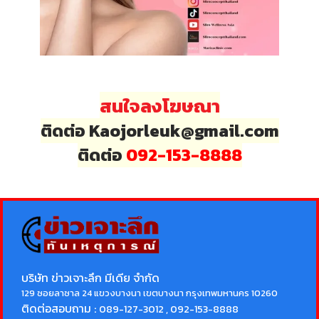
สนใจลงโฆษณา
ติดต่อ Kaojorleuk@gmail.com
ติดต่อ
092-153-8888
บริษัท ข่าวเจาะลึก มีเดีย จำกัด
129 ซอยลาซาล 24 แขวงบางนา เขตบางนา กรุงเทพมหานคร 10260
ติดต่อสอบถาม :
089-127-3012 , 092-153-8888