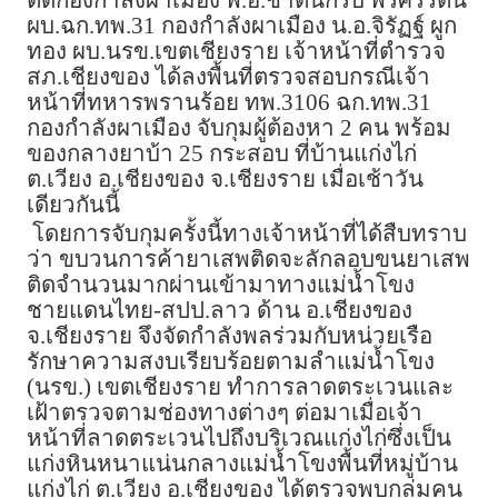
ผบ.ฉก.ทพ.31 กองกำลังผาเมือง น.อ.จิรัฏฐ์ ผูก
ทอง ผบ.นรข.เขตเชียงราย เจ้าหน้าที่ตำรวจ
สภ.เชียงของ ได้ลงพื้นที่ตรวจสอบกรณีเจ้า
หน้าที่ทหารพรานร้อย ทพ.3106 ฉก.ทพ.31
กองกำลังผาเมือง จับกุมผู้ต้องหา 2 คน พร้อม
ของกลางยาบ้า 25 กระสอบ ที่บ้านแก่งไก่
ต.เวียง อ.เชียงของ จ.เชียงราย เมื่อเช้าวัน
เดียวกันนี้
โดยการจับกุมครั้งนี้ทางเจ้าหน้าที่ได้สืบทราบ
ว่า ขบวนการค้ายาเสพติดจะลักลอบขนยาเสพ
ติดจำนวนมากผ่านเข้ามาทางแม่น้ำโขง
ชายแดนไทย-สปป.ลาว ด้าน อ.เชียงของ
จ.เชียงราย จึงจัดกำลังพลร่วมกับหน่วยเรือ
รักษาความสงบเรียบร้อยตามลำแม่น้ำโขง
(นรข.) เขตเชียงราย ทำการลาดตระเวนและ
เฝ้าตรวจตามช่องทางต่างๆ ต่อมาเมื่อเจ้า
หน้าที่ลาดตระเวนไปถึงบริเวณแก่งไก่ซึ่งเป็น
แก่งหินหนาแน่นกลางแม่น้ำโขงพื้นที่หมู่บ้าน
แก่งไก่ ต.เวียง อ.เชียงของ ได้ตรวจพบกลุ่มคน