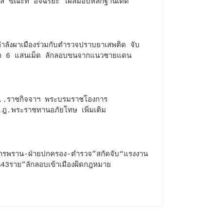
ล”ขณะที่“อัจฉริยะ”โผล่มอบหลักฐานเด็ด
ำลังผาเมืองร่วมกับตำรวจปราบยาเสพติด จับ
้า 6 แสนเม็ด ลักลอบขนจากแนวชายแดน
น..ราชกิจจาฯ พระบรมราชโองการ
ฎ.พระราชทานอภัยโทษ เพิ่มเติม
ารพราน-ฝ่ายปกครอง-ตำรวจ”สกัดจับ“แรงงาน
อน43ราย”ลักลอบเข้าเมืองผิดกฎหมาย