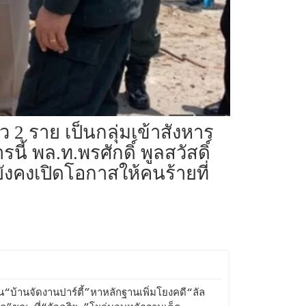
 2 ราย เป็นกลุ่มเข้าสังหาร
นี้ พล.ท.พรศักดิ์ พูลสวัสดิ์
ะยังคงเปิดโอกาสให้คนร้ายที่
้น“บ้านจัดงานปาร์ตี้”หาหลักฐานเพิ่มโยงคดี“ลัล