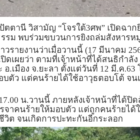
ตตานี วิสามัญ “โจรใต้3ศพ” เปิดฉากยิงสู
ธรรม พบร่วมขบวนการยิงถล่มสังหารหมู
้สื่อข่าวรายงานว่าเมื่อวานนี้ (17 มีนาค
ดเผยว่า ตามที่เจ้าหน้าที่ได้สนธิกำลัง
ะ อ.เมือง จ.ยะลา ตั้งแต่วันที่ 12 มี.ค.
ตัว แต่คนร้ายได้ใช้อาวุธตอบโต้ จนเป็
7.00 น.วานนี้ ภายหลังเจ้าหน้าที่ได้ปิด
จาคนร้ายให้มอบตัว แต่ถูกคนร้ายได้ใช้อา
ันชีวิต จนเกิดการปะทะกันอีกระลอก