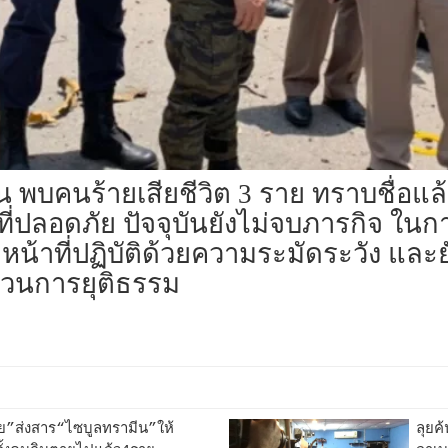
พบคนร้ายเสียชีวิต 3 ราย ทราบชื่อแล้ว
ที่ปลอดภัย ปัจจุบันยังไม่จบภารกิจ ในการ
จ้าหน้าที่ปฏิบัติด้วยความระมัดระวัง แล
ะบวนการยุติธรรม
ัย”ส่งสาร“ไซบูลทรามีน”ให้
ลุยค