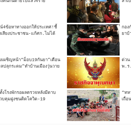
ั้งคนกินตายไปแล้ว4ราย
ลาเบ
ณ์4ข้อหาทางออกให้ประเทศ!ชี้
กองก
ังเสียงประชาชน-แก้ศก.ไม่ได้
ยาบ
ี่ยงเผชิญหน้า“ม็อบ19กันยา”เตือน
ด่ว
ียลปลุกระดม”ทำบ้านเมืองวุ่นวาย
พ.ร.
ทั้งโรงพักรอผลตรวจหลังมีดาบ
“ทห
่ควบคุมฝูงชนติดโควิด-19
เถื่