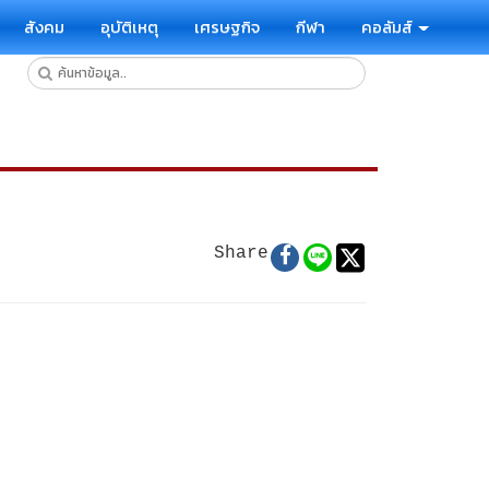
สังคม
อุบัติเหตุ
เศรษฐกิจ
กีฬา
คอลัมส์
!
Share