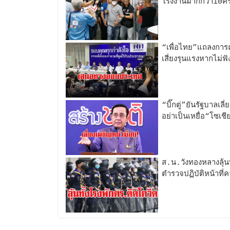
โรงงานมากกว่า10คร
“เพื่อไทย”แถลงการ
เสี่ยงรุนแรงหากไม่ฟ
“บิ๊กตู่”ยันรัฐบาลเล
อย่าเป็นเหยื่อ“โซเช
ส.น.วังทองหลางลุ้น
ตำรวจปฏิบัติหน้าที